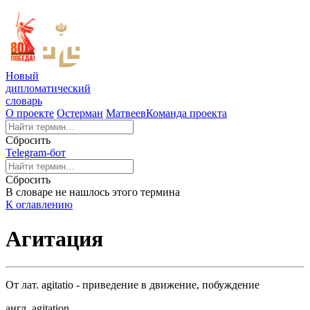
Новый
дипломатический
словарь
О проекте
Остерман
Матвеев
Команда проекта
Сбросить
Telegram-бот
Сбросить
В словаре не нашлось этого термина
К оглавлению
Агитация
От лат. agitatio - приведение в движение, побуждение
англ. agitation