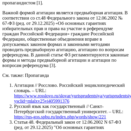
пропагандистом [1].
Важной формой агитации является предвыборная агитация. В
соответствии со ст.48 Федерального закона от 12.06.2002 №
67-ФЗ (ред. от 29.12.2025) «Об основных гарантиях
избирательных прав и права на участие в референдуме
граждан Российской Федерации» граждане Российской
Федерации, общественные объединения вправе в
допускаемых законом формах и законными методами
проводить предвыборную агитацию, агитацию по вопросам
референдума. В данной статье ФЗ регламентируются законные
формы и методы предвыборной агитации и агитации по
вопросам референдума [3].
См. также: Пропаганда
Агитация // Росслово. Российский энциклопедический
словарь. – URL:
https://www.rosslovo.ru/slovar/yurisprudentsiya/yurisprudents
ysclid=mlalxv25vi405991376
Русский язык как государственный // Санкт-
Петербургский государственный университет. – URL:
https://rus-gos.spbu.ru/index.php/words/show/221
Статья 48. Федеральный закон от 12.06.2002 N 67-ФЗ
(ред. от 29.12.2025) "Об основных гарантиях