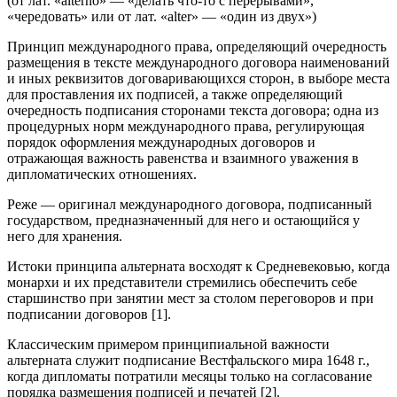
(от лат. «alterno» — «делать что-то с перерывами»,
«чередовать» или от лат. «alter» — «один из двух»)
Принцип международного права, определяющий очередность
размещения в тексте международного договора наименований
и иных реквизитов договаривающихся сторон, в выборе места
для проставления их подписей, а также определяющий
очередность подписания сторонами текста договора; одна из
процедурных норм международного права, регулирующая
порядок оформления международных договоров и
отражающая важность равенства и взаимного уважения в
дипломатических отношениях.
Реже — оригинал международного договора, подписанный
государством, предназначенный для него и остающийся у
него для хранения.
Истоки принципа альтерната восходят к Средневековью, когда
монархи и их представители стремились обеспечить себе
старшинство при занятии мест за столом переговоров и при
подписании договоров [1].
Классическим примером принципиальной важности
альтерната служит подписание Вестфальского мира 1648 г.,
когда дипломаты потратили месяцы только на согласование
порядка размещения подписей и печатей [2].