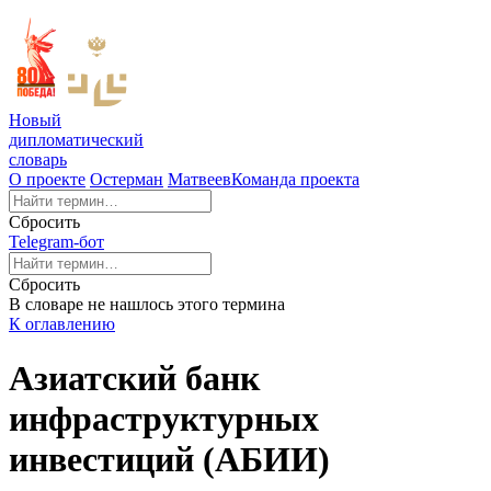
Новый
дипломатический
словарь
О проекте
Остерман
Матвеев
Команда проекта
Сбросить
Telegram-бот
Сбросить
В словаре не нашлось этого термина
К оглавлению
Азиатский банк
инфраструктурных
инвестиций (АБИИ)