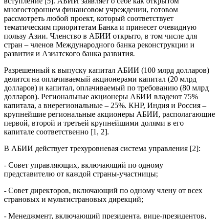
вступление [5]. АБИИ заявляет о себе как открытом
многостороннем финансовом учреждении, готовом
рассмотреть любой проект, который соответствует
тематическим приоритетам Банка и принесет очевидную
пользу Азии. Членство в АБИИ открыто, в том числе для
стран – членов Международного банка реконструкции и
развития и Азиатского банка развития.
Разрешенный к выпуску капитал АБИИ (100 млрд долларов)
делится на оплачиваемый акционерами капитал (20 млрд
долларов) и капитал, оплачиваемый по требованию (80 млрд
долларов). Региональные акционеры АБИИ владеют 75%
капитала, а внерегиональные – 25%. КНР, Индия и Россия –
крупнейшие региональные акционеры АБИИ, располагающие
первой, второй и третьей крупнейшими долями в его
капитале соответственно [1, 2].
В АБИИ действует трехуровневая система управления [2]:
- Совет управляющих, включающий по одному
представителю от каждой страны-участницы;
- Совет директоров, включающий по одному члену от всех
страновых и мультистрановых дирекций;
- Менеджмент, включающий президента, вице-президентов,