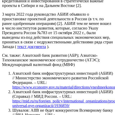
кредитования и инвестирования в стратегически важные
проекты в Сибири и на Дальнем Востоке [2].
3 марта 2022 года руководство АБИИ объявило о
приостановке проектной деятельности в России (в т.ч. по
ранее одобренным операциям) [2]. АБИИ тем не менее вошел
в число институтов развития, которые, согласно Указу
Президента России №783 от 15 октября 2022 г., были
выведены из-под действия специальных экономических мер,
принятых в связи с недружественными действиями ряда стран
Запада (
текст документа
).
См. также: Азиатский банк развития (АБР); Азиатско-
Тихоокеанское экономическое сотрудничество (АТЭС);
Международный валютный фонд (МВФ)
Азиатский банк инфраструктурных инвестиций (АБИИ)
// Министерство экономического развития Российской
Федерации. – URL:
https://www.economy.gov.ru/material/directions/vneshneekono
Азиатский банк инфраструктурных инвестиций (АБИИ)
(Справка) // МИД России. – URL:
https://mid.ru/ru/foreign_policy/international_organizations/proc
universal-nye-organizacii/1936859/
Шувалов: AIIB не будет конкурентом Всемирному банку
// РИА Новости. – URL: