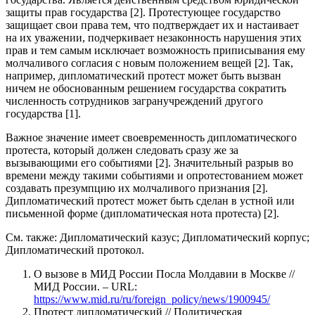
защиты прав государства [2]. Протестующее государство
защищает свои права тем, что подтверждает их и настаивает
на их уважении, подчеркивает незаконность нарушения этих
прав и тем самым исключает возможность приписывания ему
молчаливого согласия с новым положением вещей [2]. Так,
например, дипломатический протест может быть вызван
ничем не обоснованным решением государства сократить
численность сотрудников загранучреждений другого
государства [1].
Важное значение имеет своевременность дипломатического
протеста, который должен следовать сразу же за
вызывающими его событиями [2]. Значительный разрыв во
времени между такими событиями и опротестованием может
создавать презумпцию их молчаливого признания [2].
Дипломатический протест может быть сделан в устной или
письменной форме (дипломатическая нота протеста) [2].
См. также: Дипломатический казус; Дипломатический корпус;
Дипломатический протокол.
О вызове в МИД России Посла Молдавии в Москве //
МИД России. – URL:
https://www.mid.ru/ru/foreign_policy/news/1900945/
Протест дипломатический // Политическая