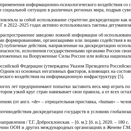
 применения информационно-психологического воздействия со 
 социальной ситуации в различных регионах мира, подрыв сувер
повлекла за собой использование стратегии дискредитации как
 в 2022–2025 годах активно использовалась тактика дегуманизац
ое распространение заведомо ложной информации об использов
ими формированиями, организациями или лицами содействия в 
 (2) публичные действия, направленные на дискредитацию испо
зопасности, исполнения государственными органами России сво
зложенных на Вооруженные Силы России или войска национально
ссийской Федерации (утверждена Указом Президента Российской
 Одним из основных негативных факторов, влияющих на состоя
еского воздействия на информационную инфраструктуру [5].
многих лет предпринимают попытки заставить весь мир играть п
ором узкий круг стран навязывает свои правила, а от всех оста
ниях (от англ. «de» – отрицательная приставка, «human» – чел
тиводействия дискредитации государств в условиях глобализации
авления / Т.Г. Добросклонская. – [б. м.]: [б. и.], 2020. – 180 с.
ении ООН и других международных организациях в Женеве Г.М