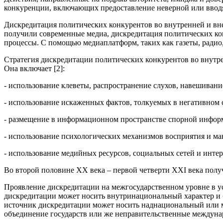
конкуренции, включающих предоставление неверной или вводя
Дискредитация политических конкурентов во внутренней и вне
получили современные медиа, дискредитация политических ко
процессы. С помощью медиаплатформ, таких как газеты, радио
Стратегия дискредитации политических конкурентов во внутре
Она включает [2]:
- использование клеветы, распространение слухов, навешиван
- использование искаженных фактов, толкуемых в негативном с
- размещение в информационном пространстве спорной информ
- использование психологических механизмов восприятия и м
- использование медийных ресурсов, социальных сетей и инте
Во второй половине XX века – первой четверти XXI века получ
Проявление дискредитации на межгосударственном уровне в у
дискредитации может носить внутринациональный характер и б
источник дискредитации может носить наднациональный или ме
объединение государств или же неправительственные междуна