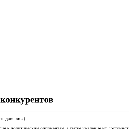
 конкурентов
вать доверие»)
рия к политическим оппонентам, а также умаление их достоинс