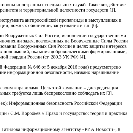
стороны иностранных специальных служб. Такое воздействие
енитета и территориальной целостности государств [1].
 инструмента антироссийской пропаганды в выступлениях и
ии, ложных обвинений, запугивания и т.п. [6].
ании Вооруженных Сил России, исполнении государственными
выполнении задач, возложенных на Вооруженные Силы России
льзования Вооруженных Сил России в целях защиты интересов
их полномочий, оказания добровольческими формированиями,
й гвардии России (ст. 280.3 УК РФ) [4].
 Федерации № 646 от 5 декабря 2016 года) предусмотрено
ние информационной безопасности, названо наращивание
о своим «правилам». Цель этой кампании – дискредитация
льных требуется лишь беспрекословно соблюдать их [3].
овек); Информационная безопасность Российской Федерации
 / С.М. Воробьев // Право и государство: теория и практика.
. Гатилова информационному агентству «РИА Новости», 8