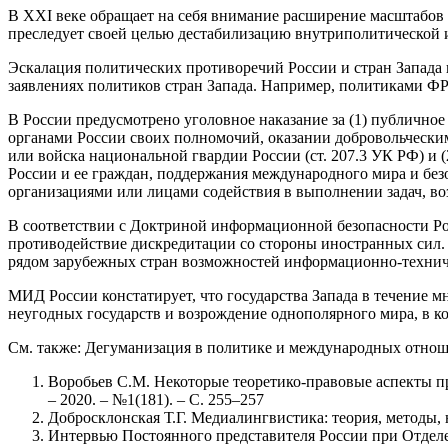
В XXI веке обращает на себя внимание расширение масштабов
преследует своей целью дестабилизацию внутриполитической и
Эскалация политических противоречий России и стран Запада 
заявлениях политиков стран Запада. Например, политиками ФРГ
В России предусмотрено уголовное наказание за (1) публичн
органами России своих полномочий, оказании добровольческ
или войска национальной гвардии России (ст. 207.3 УК РФ) и
России и ее граждан, поддержания международного мира и бе
организациями или лицами содействия в выполнении задач, во
В соответствии с Доктриной информационной безопасности Ро
противодействие дискредитации со стороны иностранных сил.
рядом зарубежных стран возможностей информационно-технич
МИД России констатирует, что государства Запада в течение 
неугодных государств и возрождение однополярного мира, в кот
См. также: Дегуманизация в политике и международных отноше
Воробьев С.М. Некоторые теоретико-правовые аспекты про
– 2020. – №1(181). – С. 255–257
Добросклонская Т.Г. Медиалингвистика: теория, методы, напр
Интервью Постоянного представителя России при Отдел