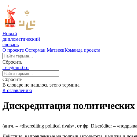
Новый
дипломатический
словарь
О проекте
Остерман
Матвеев
Команда проекта
Сбросить
Telegram-бот
Сбросить
В словаре не нашлось этого термина
К оглавлению
Дискредитация политических
(англ. – «discrediting political rivals», от фр. Discréditer – «подры
Действия, направленные на подрыв авторитета, имиджа и дове