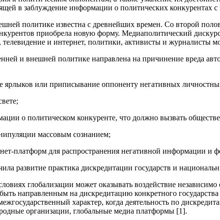
щей в заблуждение информации о политических конкурентах с 
шней политике известна с древнейших времен. Со второй полов
нкурентов приобрела новую форму. Медиаполитический дискурс
, телевидение и интернет, политики, активисты и журналисты м
нней и внешней политике направлена на причинение вреда авто
ие ярлыков или приписывание оппоненту негативных личностных
вете;
ации о политическом конкуренте, что должно вызвать обществе
анипуляции массовым сознанием;
рнет-платформ для распространения негативной информации и фо
ила развитие практика дискредитации государств и национальны
словиях глобализации может оказывать воздействие независимо
ыть направленным на дискредитацию конкретного государства в
жгосударственный характер, когда деятельность по дискредита
родные организации, глобальные медиа платформы [1].