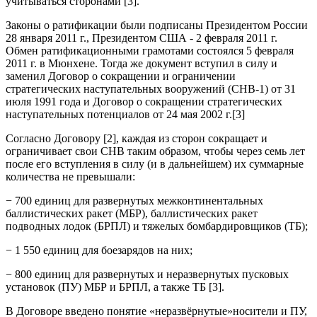
учитываться сторонами [3].
Законы о ратификации были подписаны Президентом России
28 января 2011 г., Президентом США - 2 февраля 2011 г.
Обмен ратификационными грамотами состоялся 5 февраля
2011 г. в Мюнхене. Тогда же документ вступил в силу и
заменил Договор о сокращении и ограничении
стратегических наступательных вооружений (СНВ-1) от 31
июля 1991 года и Договор о сокращении стратегических
наступательных потенциалов от 24 мая 2002 г.[3]
Согласно Договору [2], каждая из сторон сокращает и
ограничивает свои СНВ таким образом, чтобы через семь лет
после его вступления в силу (и в дальнейшем) их суммарные
количества не превышали:
− 700 единиц для развернутых межконтинентальных
баллистических ракет (МБР), баллистических ракет
подводных лодок (БРПЛ) и тяжелых бомбардировщиков (ТБ);
− 1 550 единиц для боезарядов на них;
− 800 единиц для развернутых и неразвернутых пусковых
установок (ПУ) МБР и БРПЛ, а также ТБ [3].
В Договоре введено понятие «неразвёрнутые»носители и ПУ,