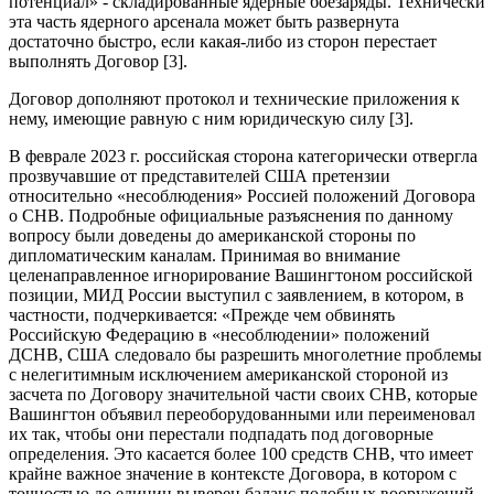
потенциал» - складированные ядерные боезаряды. Технически
эта часть ядерного арсенала может быть развернута
достаточно быстро, если какая-либо из сторон перестает
выполнять Договор [3].
Договор дополняют протокол и технические приложения к
нему, имеющие равную с ним юридическую силу [3].
В феврале 2023 г. российская сторона категорически отвергла
прозвучавшие от представителей США претензии
относительно «несоблюдения» Россией положений Договора
о СНВ. Подробные официальные разъяснения по данному
вопросу были доведены до американской стороны по
дипломатическим каналам. Принимая во внимание
целенаправленное игнорирование Вашингтоном российской
позиции, МИД России выступил с заявлением, в котором, в
частности, подчеркивается: «Прежде чем обвинять
Российскую Федерацию в «несоблюдении» положений
ДСНВ, США следовало бы разрешить многолетние проблемы
с нелегитимным исключением американской стороной из
засчета по Договору значительной части своих СНВ, которые
Вашингтон объявил переоборудованными или переименовал
их так, чтобы они перестали подпадать под договорные
определения. Это касается более 100 средств СНВ, что имеет
крайне важное значение в контексте Договора, в котором с
точностью до единиц выверен баланс подобных вооружений.