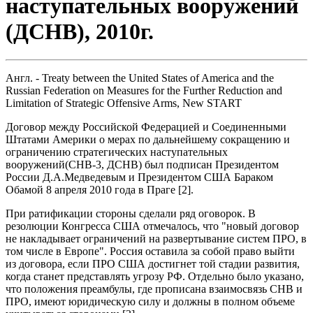
наступательных вооружений
(ДСНВ), 2010г.
Англ. - Treaty between the United States of America and the
Russian Federation on Measures for the Further Reduction and
Limitation of Strategic Offensive Arms, New START
Договор между Российской Федерацией и Соединенными
Штатами Америки о мерах по дальнейшему сокращению и
ограничению стратегических наступательных
вооружений(СНВ-3, ДСНВ) был подписан Президентом
России Д.А.Медведевым и Президентом США Бараком
Обамой 8 апреля 2010 года в Праге [2].
При ратификации стороны сделали ряд оговорок. В
резолюции Конгресса США отмечалось, что "новый договор
не накладывает ограничений на развертывание систем ПРО, в
том числе в Европе". Россия оставила за собой право выйти
из договора, если ПРО США достигнет той стадии развития,
когда станет представлять угрозу РФ. Отдельно было указано,
что положения преамбулы, где прописана взаимосвязь СНВ и
ПРО, имеют юридическую силу и должны в полном объеме