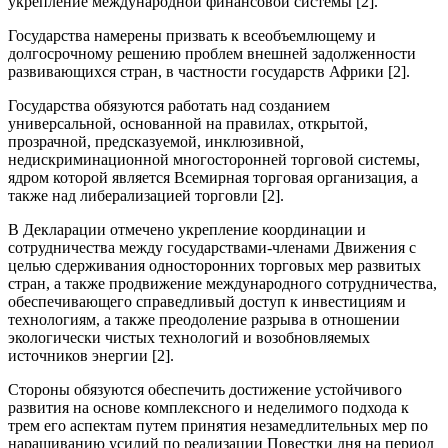
укрепление международной финансовой системы [2].
Государства намерены призвать к всеобъемлющему и
долгосрочному решению проблем внешней задолженности
развивающихся стран, в частности государств Африки [2].
Государства обязуются работать над созданием
универсальной, основанной на правилах, открытой,
прозрачной, предсказуемой, инклюзивной,
недискриминационной многосторонней торговой системы,
ядром которой является Всемирная торговая организация, а
также над либерализацией торговли [2].
В Декларации отмечено укрепление координации и
сотрудничества между государствами-членами Движения с
целью сдерживания односторонних торговых мер развитых
стран, а также продвижение международного сотрудничества,
обеспечивающего справедливый доступ к инвестициям и
технологиям, а также преодоление разрыва в отношении
экологически чистых технологий и возобновляемых
источников энергии [2].
Стороны обязуются обеспечить достижение устойчивого
развития на основе комплексного и неделимого подхода к
трем его аспектам путем принятия незамедлительных мер по
наращиванию усилий по реализации Повестки дня на период