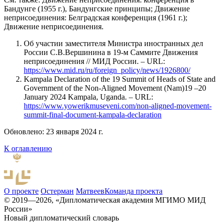
Бандунге (1955 г.), Бандунгские принципы; Движение
неприсоединения: Белградская конференция (1961 г.);
Движение неприсоединения.
Об участии заместителя Министра иностранных дел
России С.В.Вершинина в 19-м Саммите Движения
неприсоединения // МИД России. – URL:
https://www.mid.ru/ru/foreign_policy/news/1926800/
Kampala Declaration of the 19 Summit of Heads of State and
Government of the Non-Aligned Movement (Nam)19 –20
January 2024 Kampala, Uganda. – URL:
https://www.yowerikmuseveni.com/non-aligned-movement-
summit-final-document-kampala-declaration
Обновлено: 23 января 2024 г.
К оглавлению
О проекте
Остерман
Матвеев
Команда проекта
© 2019—2026, «Дипломатическая академия МГИМО МИД
России»
Новый дипломатический словарь