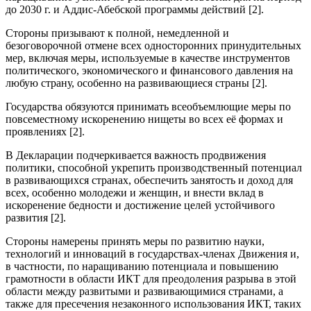
до 2030 г. и Аддис-Абебской программы действий [2].
Стороны призывают к полной, немедленной и
безоговорочной отмене всех односторонних принудительных
мер, включая меры, используемые в качестве инструментов
политического, экономического и финансового давления на
любую страну, особенно на развивающиеся страны [2].
Государства обязуются принимать всеобъемлющие меры по
повсеместному искоренению нищеты во всех её формах и
проявлениях [2].
В Декларации подчеркивается важность продвижения
политики, способной укрепить производственный потенциал
в развивающихся странах, обеспечить занятость и доход для
всех, особенно молодежи и женщин, и внести вклад в
искоренение бедности и достижение целей устойчивого
развития [2].
Стороны намерены принять меры по развитию науки,
технологий и инноваций в государствах-членах Движения и,
в частности, по наращиванию потенциала и повышению
грамотности в области ИКТ для преодоления разрыва в этой
области между развитыми и развивающимися странами, а
также для пресечения незаконного использования ИКТ, таких