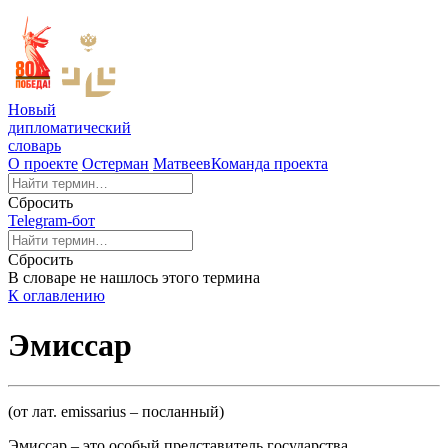
Новый
дипломатический
словарь
О проекте
Остерман
Матвеев
Команда проекта
Сбросить
Telegram-бот
Сбросить
В словаре не нашлось этого термина
К оглавлению
Эмиссар
(от лат. emissarius – посланный)
Эмиссар – это особый представитель государства,