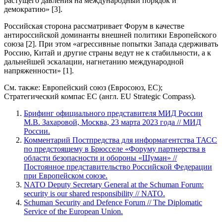
растущего давления на международный порядок и
демократию» [3].
Российская сторона рассматривает Форум в качестве
антироссийской доминанты внешней политики Европейского
союза [2]. При этом «агрессивные попытки Запада сдерживать
Россию, Китай и другие страны ведут не к стабильности, а к
дальнейшей эскалации, нагнетанию международной
напряженности» [1].
См. также: Европейский союз (Евросоюз, ЕС);
Стратегический компас ЕС (англ. EU Strategic Compass).
Брифинг официального представителя МИД России
М.В. Захаровой, Москва, 23 марта 2023 года // МИД
России.
Комментарий Постпредства для информагентства ТАСС
по предстоящему в Брюсселе «Форуму партнерства в
области безопасности и обороны «Шуман» //
Постоянное представительство Российской Федерации
при Европейском союзе.
NATO Deputy Secretary General at the Schuman Forum:
security is our shared responsibility // NATO.
Schuman Security and Defence Forum // The Diplomatic
Service of the European Union.