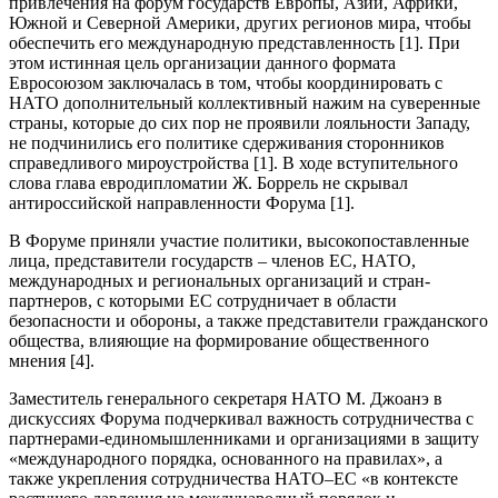
привлечения на форум государств Европы, Азии, Африки,
Южной и Северной Америки, других регионов мира, чтобы
обеспечить его международную представленность [1]. При
этом истинная цель организации данного формата
Евросоюзом заключалась в том, чтобы координировать с
НАТО дополнительный коллективный нажим на суверенные
страны, которые до сих пор не проявили лояльности Западу,
не подчинились его политике сдерживания сторонников
справедливого мироустройства [1]. В ходе вступительного
слова глава евродипломатии Ж. Боррель не скрывал
антироссийской направленности Форума [1].
В Форуме приняли участие политики, высокопоставленные
лица, представители государств – членов ЕС, НАТО,
международных и региональных организаций и стран-
партнеров, с которыми ЕС сотрудничает в области
безопасности и обороны, а также представители гражданского
общества, влияющие на формирование общественного
мнения [4].
Заместитель генерального секретаря НАТО М. Джоанэ в
дискуссиях Форума подчеркивал важность сотрудничества с
партнерами-единомышленниками и организациями в защиту
«международного порядка, основанного на правилах», а
также укрепления сотрудничества НАТО–ЕС «в контексте