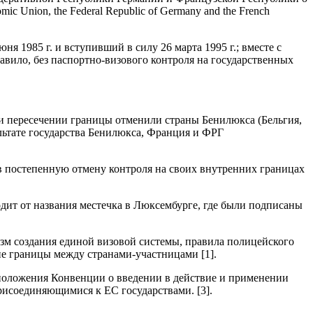
ic Union, the Federal Republic of Germany and the French
 1985 г. и вступивший в силу 26 марта 1995 г.; вместе с
авило, без паспортно-визового контроля на государственных
ри пересечении границы отменили страны Бенилюкса (Бельгия,
льтате государства Бенилюкса, Франция и ФРГ
в постепенную отмену контроля на своих внутренних границах
ит от названия местечка в Люксембурге, где были подписаны
зм создания единой визовой системы, правила полицейского
ние границы между странами-участницами [1].
 положения Конвенции о введении в действие и применении
рисоединяющимися к ЕС государствами. [3].