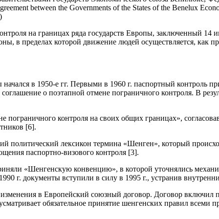
ment between the Governments of the States of the Benelux Econom
)
троля на границах ряда государств Европы, заключенный 14 июня
ны, в пределах которой движение людей осуществляется, как пр
начался в 1950-е гг. Первыми в 1960 г. паспортный контроль п
 соглашение о поэтапной отмене пограничного контроля. В резу
не пограничного контроля на своих общих границах», согласова
тников [6].
ий политический лексикон термина «Шенген», который происход
щения паспортно-визового контроля [3].
приняли «Шенгенскую конвенцию», в которой уточнялись механи
1990 г. документы вступили в силу в 1995 г., устранив внутрен
ий изменения в Европейский союзный договор. Договор включил
усматривает обязательное принятие шенгенских правил всеми п