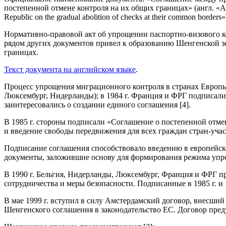
постепенной отмене контроля на их общих границах» (англ. «Agree
Republic on the gradual abolition of checks at their common borders»
Нормативно-правовой акт об упрощении паспортно-визового кон
рядом других документов привел к образованию Шенгенской зо
границах.
Текст документа на английском языке
.
Процесс упрощения миграционного контроля в странах Европы 
Люксембург, Нидерланды); в 1984 г. Франция и ФРГ подписали
заинтересовались о создании единого соглашения [4].
В 1985 г. стороны подписали «Соглашение о постепенной отме
и введение свободы передвижения для всех граждан стран-учас
Подписание соглашения способствовало введению в европейск
документы, заложившие основу для формирования режима упро
В 1990 г. Бельгия, Нидерланды, Люксембург, Франция и ФРГ 
сотрудничества и меры безопасности. Подписанные в 1985 г. и 
В мае 1999 г. вступил в силу Амстердамский договор, внесш
Шенгенского соглашения в законодательство ЕС. Договор пред