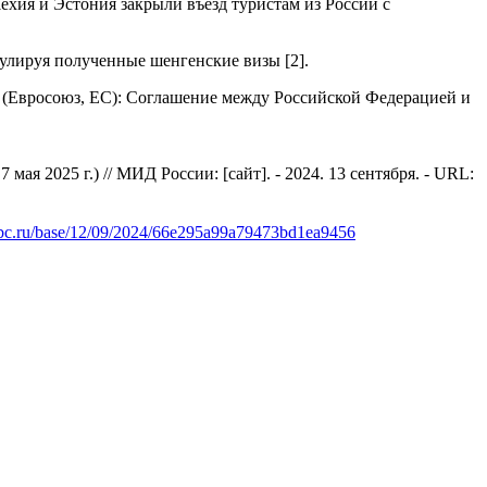
ехия и Эстония закрыли въезд туристам из России с
улируя полученные шенгенские визы [2].
з (Евросоюз, ЕС): Соглашение между Российской Федерацией и
 2025 г.) // МИД России: [сайт]. - 2024. 13 сентября. - URL:
rbc.ru/base/12/09/2024/66e295a99a79473bd1ea9456