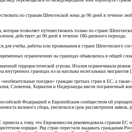
ествовать по странам Шенгенской зоны до 90 дней в течение лю
которая позволяет путешествовать только по стране Шенгенског
ления; действует до 90 дней в течение 180-дневного периода;
ся для учебы, работы или проживания в стране Шенгенского сог
временных ограничениях на границах объявлялось в общей сложн
вышенной террористической угрозы; Италия ограничивала режим 
 на внутренних границах из-за наплыва нелегальных мигрантов [
 «необязательные поездки» граждан третьих стран в ЕС, а также
талия, Словения, Хорватия и Нидерланды ввели пограничный кон
у Российской Федерацией и Европейским сообществом об упроще
тоимость визового сбора, увеличился срок рассмотрения заявок, 
 привела к тому, что Еврокомиссия рекомендовала странам ЕС 
оритетном порядке. Ряд стран перестали выдавать гражданам Рос