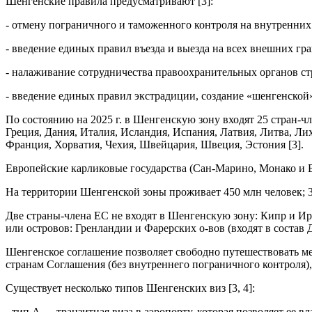
Шенгенские правила предусматривают [3]:
- отмену пограничного и таможенного контроля на внутренних
- введение единых правил въезда и выезда на всех внешних гр
- налаживание сотрудничества правоохранительных органов ст
- введение единых правил экстрадиции, создание «шенгенской»
По состоянию на 2025 г. в Шенгенскую зону входят 25 стран-ч
Греция, Дания, Италия, Исландия, Испания, Латвия, Литва, Л
Франция, Хорватия, Чехия, Швейцария, Швеция, Эстония [3].
Европейские карликовые государства (Сан-Марино, Монако и В
На территории Шенгенской зоны проживает 450 млн человек; 3
Две страны-члена ЕС не входят в Шенгенскую зону: Кипр и Ир
или островов: Гренландии и Фарерских о-вов (входят в состав
Шенгенское соглашение позволяет свободно путешествовать ме
странам Соглашения (без внутреннего пограничного контроля),
Существует несколько типов Шенгенских виз [3, 4]:
- тип A — транзитная виза в аэропорту, которая позволяет ее 