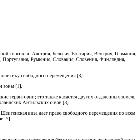
ой торговли: Австрия, Бельгия, Болгария, Венгрия, Германия,
а, Португалия, Румыния, Словакия, Словения, Финляндия,
политику свободного перемещения [3].
 зоны [1].
кие территории; это также касается других отдаленных земель
рландских Антильских о-вов [3].
 Шенгенская виза дает право свободного перемещения по всем
 [5].
 шенгенского соглашения без въезда в страну шенгенской зоны