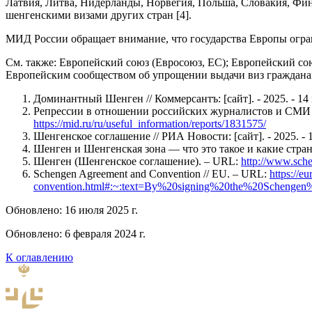
Латвия, Литва, Нидерланды, Норвегия, Польша, Словакия, Фин
шенгенскими визами других стран [4].
МИД России обращает внимание, что государства Европы огра
См. также: Европейский союз (Евросоюз, ЕС); Европейский со
Европейским сообществом об упрощении выдачи виз граждана
Доминантный Шенген // Коммерсантъ: [сайт]. - 2025. - 14
Репрессии в отношении российских журналистов и СМИ за 
https://mid.ru/ru/useful_information/reports/1831575/
Шенгенское соглашение // РИА Новости: [сайт]. - 2025. -
Шенген и Шенгенская зона — что это такое и какие страны 
Шенген (Шенгенское соглашение). – URL:
http://www.sche
Schengen Agreement and Convention // EU. – URL:
https://e
convention.html#:~:text=By%20signing%20the%20Scheng
Обновлено: 16 июля 2025 г.
Обновлено: 6 февраля 2024 г.
К оглавлению