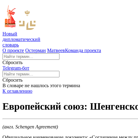
Новый
дипломатический
словарь
О проекте
Остерман
Матвеев
Команда проекта
Сбросить
Telegram-бот
Сбросить
В словаре не нашлось этого термина
К оглавлению
Европейский союз: Шенгенское
(англ. Schengen Agreement)
Официальное наименование документа: «Соглашение между пр