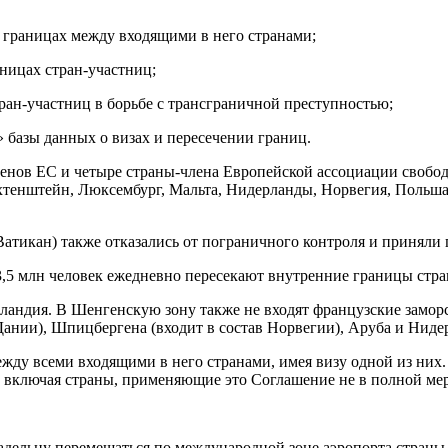
 границах между входящими в него странами;
аницах стран-участниц;
ран-участниц в борьбе с трансграничной преступностью;
 базы данных о визах и пересечении границ.
ленов ЕС и четыре страны-члена Европейской ассоциации свободн
ихтенштейн, Люксембург, Мальта, Нидерланды, Норвегия, Польш
атикан) также отказались от пограничного контроля и приняли 
,5 млн человек ежедневно пересекают внутренние границы стран
ландия. В Шенгенскую зону также не входят французские заморс
 Дании), Шпицбергена (входит в состав Норвегии), Аруба и Ниде
жду всеми входящими в него странами, имея визу одной из них.
 включая страны, применяющие это Соглашение не в полной мере
владельцу перемещаться по международной зоне аэропорта страны