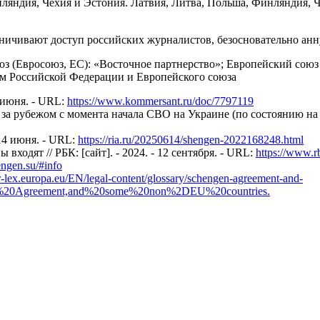
ляндия, Чехия и Эстония. Латвия, Литва, Польша, Финляндия, Ч
ничивают доступ российских журналистов, безосновательно анн
юз (Евросоюз, ЕС): «Восточное партнерство»; Европейский сою
м Российской Федерации и Европейского союза
 июня. - URL:
https://www.kommersant.ru/doc/7797119
рубежом с момента начала СВО на Украине (по состоянию на 7 мая
 14 июня. - URL:
https://ria.ru/20250614/shengen-2022168248.html
входят // РБК: [сайт]. - 2024. - 12 сентября. - URL:
https://www.
ngen.su/#info
ur-lex.europa.eu/EN/legal-content/glossary/schengen-agreement-and-
en%20Agreement,and%20some%20non%2DEU%20countries.