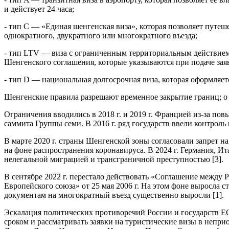
и действует 24 часа;
- тип C — «Единая шенгенская виза», которая позволяет путеш
однократного, двукратного или многократного въезда;
- тип LTV — виза с ограниченным территориальным действием, 
Шенгенского соглашения, которые указываются при подаче заяв
- тип D — национальная долгосрочная виза, которая оформляет
Шенгенские правила разрешают временное закрытие границ; о 
Ограничения вводились в 2018 г. и 2019 г. Францией из-за по
саммита Группы семи. В 2016 г. ряд государств ввели контроль
В марте 2020 г. страны Шенгенской зоны согласовали запрет на
на фоне распространения коронавируса. В 2024 г. Германия, И
нелегальной миграцией и трансграничной преступностью [3].
В сентябре 2022 г. перестало действовать «Соглашение межд
Европейского союза» от 25 мая 2006 г. На этом фоне выросла с
документам на многократный въезд существенно выросли [1].
Эскалация политических противоречий России и государств ЕС
сроком и рассматривать заявки на туристические визы в непри