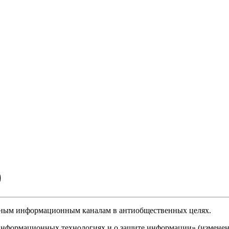
)
нным информационным каналам в антиобщественных целях.
формационных технологиях и о защите информации» (изменения 