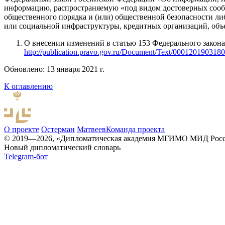
информацию, распространяемую «под видом достоверных сообще
общественного порядка и (или) общественной безопасности л
или социальной инфраструктуры, кредитных организаций, объе
О внесении изменений в статью 153 Федерального зако
http://publication.pravo.gov.ru/Document/Text/000120190318
Обновлено: 13 января 2021 г.
К оглавлению
О проекте
Остерман
Матвеев
Команда проекта
© 2019—2026, «Дипломатическая академия МГИМО МИД Рос
Новый дипломатический словарь
Telegram-бот