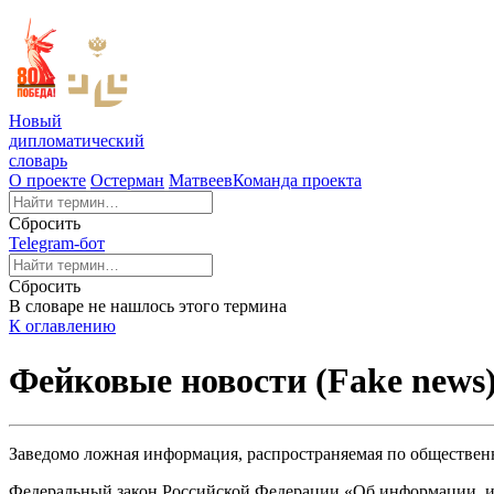
Новый
дипломатический
словарь
О проекте
Остерман
Матвеев
Команда проекта
Сбросить
Telegram-бот
Сбросить
В словаре не нашлось этого термина
К оглавлению
Фейковые новости (Fake news
Заведомо ложная информация, распространяемая по обществе
Федеральный закон Российской Федерации «Об информации, ин