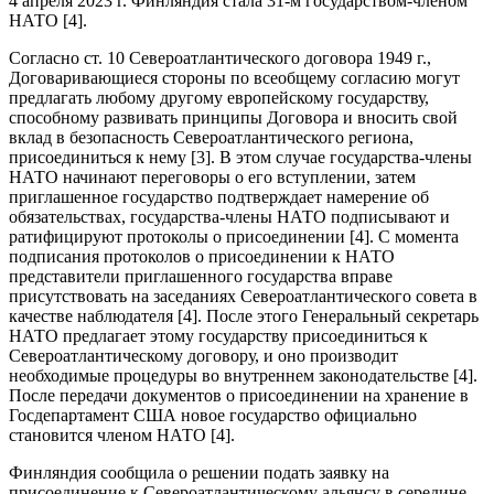
4 апреля 2023 г. Финляндия стала 31-м государством-членом
НАТО [4].
Согласно ст. 10 Североатлантического договора 1949 г.,
Договаривающиеся стороны по всеобщему согласию могут
предлагать любому другому европейскому государству,
способному развивать принципы Договора и вносить свой
вклад в безопасность Североатлантического региона,
присоединиться к нему [3]. В этом случае государства-члены
НАТО начинают переговоры о его вступлении, затем
приглашенное государство подтверждает намерение об
обязательствах, государства-члены НАТО подписывают и
ратифицируют протоколы о присоединении [4]. С момента
подписания протоколов о присоединении к НАТО
представители приглашенного государства вправе
присутствовать на заседаниях Североатлантического совета в
качестве наблюдателя [4]. После этого Генеральный секретарь
НАТО предлагает этому государству присоединиться к
Североатлантическому договору, и оно производит
необходимые процедуры во внутреннем законодательстве [4].
После передачи документов о присоединении на хранение в
Госдепартамент США новое государство официально
становится членом НАТО [4].
Финляндия сообщила о решении подать заявку на
присоединение к Североатлантическому альянсу в середине