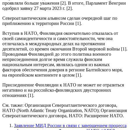
проявляли больше уважения [2]. В итоге, Парламент Венгрии
одобрил заявку 27 марта 2023 г. [2].
Североатлантическим альянсом сделан очередной шаг по
приближению к территории России [1].
Вступив в НАТО, Финляндия окончательно отказалась от
своей самоидентичности и самостоятельности, чем она
отличалась в международных делах на протяжении
десятилетий, со времен окончания Второй мировой войны [1].
Проводимая Финляндией до этого политика военного
неприсоединения долгое время служила финским
национальным интересам, являлась одним из важных
факторов обеспечения доверия в регионе Балтийского моря,
на европейском континенте в целом [1].
Присоединение Финляндии к НАТО не может не отразиться
негативно и на российско-финляндских двусторонних
отношениях [1].
См. также: Организация Североатлантического договора,
НАТО (North Atlantic Treaty Organization, NATO); Организация
Североатлантического договора, НАТО: Расширение НАТО.
Заявление МИД России в связи с завершением процесса