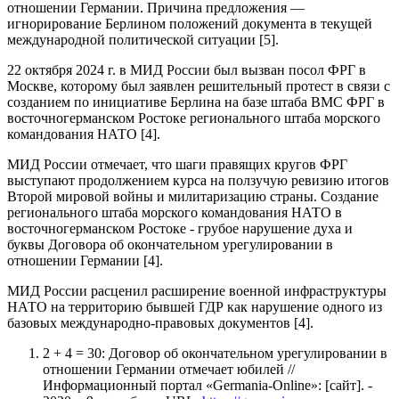
отношении Германии. Причина предложения —
игнорирование Берлином положений документа в текущей
международной политической ситуации [5].
22 октября 2024 г. в МИД России был вызван посол ФРГ в
Москве, которому был заявлен решительный протест в связи с
созданием по инициативе Берлина на базе штаба ВМС ФРГ в
восточногерманском Ростоке регионального штаба морского
командования НАТО [4].
МИД России отмечает, что шаги правящих кругов ФРГ
выступают продолжением курса на ползучую ревизию итогов
Второй мировой войны и милитаризацию страны. Создание
регионального штаба морского командования НАТО в
восточногерманском Ростоке - грубое нарушение духа и
буквы Договора об окончательном урегулировании в
отношении Германии [4].
МИД России расценил расширение военной инфраструктуры
НАТО на территорию бывшей ГДР как нарушение одного из
базовых международно-правовых документов [4].
2 + 4 = 30: Договор об окончательном урегулировании в
отношении Германии отмечает юбилей //
Информационный портал «Germania-Online»: [сайт]. -