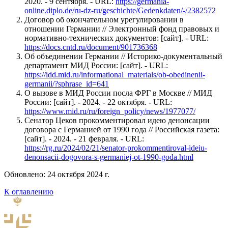
2020. - 9 сентября. - URL:
https://germania-
online.diplo.de/ru-dz-ru/geschichte/Gedenkdaten/-/2382572
Договор об окончательном урегулировании в
отношении Германии // Электронный фонд правовых и
нормативно-технических документов: [сайт]. - URL:
https://docs.cntd.ru/document/901736368
Об объединении Германии // Историко-документальный
департамент МИД России: [сайт]. - URL:
https://idd.mid.ru/informational_materials/ob-obedinenii-
germanii/?sphrase_id=641
О вызове в МИД России посла ФРГ в Москве // МИД
России: [сайт]. - 2024. - 22 октября. - URL:
https://www.mid.ru/ru/foreign_policy/news/1977077/
Сенатор Цеков прокомментировал идею денонсации
договора с Германией от 1990 года // Российская газета:
[сайт]. - 2024. - 21 февраля. - URL:
https://rg.ru/2024/02/21/senator-prokommentiroval-ideiu-
denonsacii-dogovora-s-germaniej-ot-1990-goda.html
Обновлено: 24 октября 2024 г.
К оглавлению