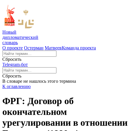
Новый
дипломатический
словарь
О проекте
Остерман
Матвеев
Команда проекта
Сбросить
Telegram-бот
Сбросить
В словаре не нашлось этого термина
К оглавлению
ФРГ: Договор об
окончательном
урегулировании в отношении