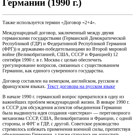
Германии (1990 г.)
Также используется термин «Договор «2+4».
Международный договор, заключенный между двумя
германскими государствами (Германской Демократической
Республикой (ГДР) и Федеративной Республикой Германия
(ФРГ)) и державами-победительницами во Второй мировой
войне (Великобританией, США, СССР и Францией) 12
сентября 1990 г. в г. Москва с целью обеспечить
урегулирование вопросов, связанных с существованием
Германии, как единого суверенного государства.
Договор составлен на немецком, английском, русском и
французском языках.
Текст договора на русском языке
В начале 1990 г. германский вопрос превратился в одну из
важнейших проблем международной жизни. В январе 1990 г.
в СССР для обсуждения аспектов объединения Германии
была выдвинута идея создания «шестерки» — переговорного
механизма СССР, США, Великобритании и Франции, с одной
стороны, и ФРГ и ГДР, с другой. Советское руководство
стремилось избежать применения военной силы, препятствуя
объединению Германии, а также старалось не допустить