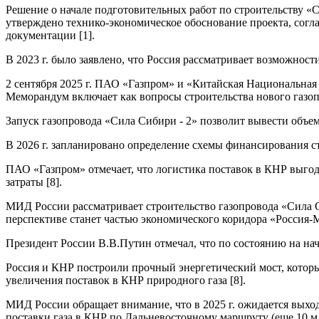
Решение о начале подготовительных работ по строительству «С
утверждено технико-экономическое обоснование проекта, согл
документации [1].
В 2023 г. было заявлено, что Россия рассматривает возможност
2 сентября 2025 г. ПАО «Газпром» и «Китайская Национальна
Меморандум включает как вопросы строительства нового газопр
Запуск газопровода «Сила Сибири - 2» позволит вывести объем
В 2026 г. запланировано определение схемы финансирования ст
ПАО «Газпром» отмечает, что логистика поставок в КНР выгод
затраты [8].
МИД России рассматривает строительство газопровода «Сила С
перспективе станет частью экономического коридора «Россия-
Президент России В.В.Путин отмечал, что по состоянию на нача
Россия и КНР построили прочный энергетический мост, который
увеличения поставок в КНР природного газа [8].
МИД России обращает внимание, что в 2025 г. ожидается выход 
поставки газа в КНР по Дальневосточному маршруту (еще 10 млрд