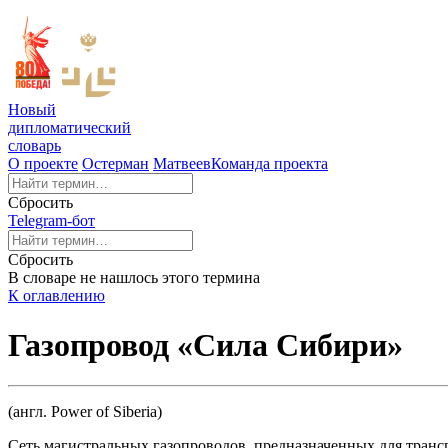
Новый
дипломатический
словарь
О проекте
Остерман
Матвеев
Команда проекта
Сбросить
Telegram-бот
Сбросить
В словаре не нашлось этого термина
К оглавлению
Газопровод «Сила Сибири»
(англ. Power of Siberia)
Сеть магистральных газопроводов, предназначенных для транс