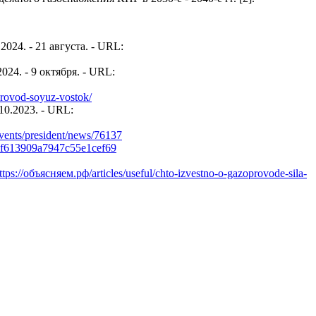
024. - 21 августа. - URL:
24. - 9 октября. - URL:
oprovod-soyuz-vostok/
10.2023. - URL:
/events/president/news/76137
64f613909a7947c55e1cef69
ttps://объясняем.рф/articles/useful/chto-izvestno-o-gazoprovode-sila-