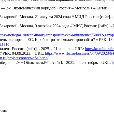
 — 2»; Экономический коридор «Россия – Монголия – Китай»
овой, Москва, 21 августа 2024 года // МИД России: [сайт]. - 2
ровой, Москва, 9 октября 2024 года // МИД России: [сайт]. - 20
ttps://neftegaz.ru/tech-library/transportirovka-i-khranenie/750092-gaz
нь экспорта в ЕС. Как быстро это может произойти? // РБК. 18.
8a1a1d
нт России: [сайт]. - 2025. - 21 января. - URL:
http://kremlin.ru
 РБК. 04.09.2023. - URL:
https://www.rbc.ru/business/04/09/2023/
.ru/projects/power-of-siberia/
ири — 2» // Объясняем.РФ: [сайт]. - 2025. - 4 сентября. - URL:
h
сии»