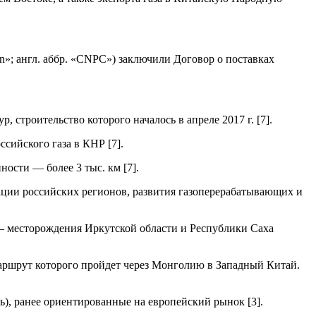
on»; англ. аббр. «CNPC») заключили Договор о поставках
 строительство которого началось в апреле 2017 г. [7].
сийского газа в КНР [7].
ости — более 3 тыс. км [7].
ации российских регионов, развития газоперерабатывающих и
 — месторождения Иркутской области и Республики Саха
, маршрут которого пройдет через Монголию в Западный Китай.
), ранее ориентированные на европейский рынок [3].