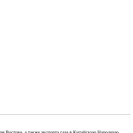
ем Востоке, а также экспорта газа в Китайскую Народную