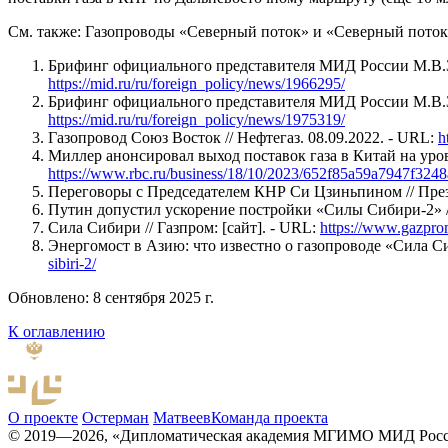
См. также: Газопроводы «Северный поток» и «Северный поток
Брифинг официального представителя МИД России М.В.Захар
https://mid.ru/ru/foreign_policy/news/1966295/
Брифинг официального представителя МИД России М.В.Заха
https://mid.ru/ru/foreign_policy/news/1975319/
Газопровод Союз Восток // Нефтегаз. 08.09.2022. - URL:
h
Миллер анонсировал выход поставок газа в Китай на урове
https://www.rbc.ru/business/18/10/2023/652f85a59a7947f324
Переговоры с Председателем КНР Си Цзиньпином // Президе
Путин допустил ускорение постройки «Силы Сибири-2» //
Сила Сибири // Газпром: [сайт]. - URL:
https://www.gazprom
Энергомост в Азию: что известно о газопроводе «Сила Сиб
sibiri-2/
Обновлено: 8 сентября 2025 г.
К оглавлению
О проекте
Остерман
Матвеев
Команда проекта
© 2019—2026, «Дипломатическая академия МГИМО МИД Рос