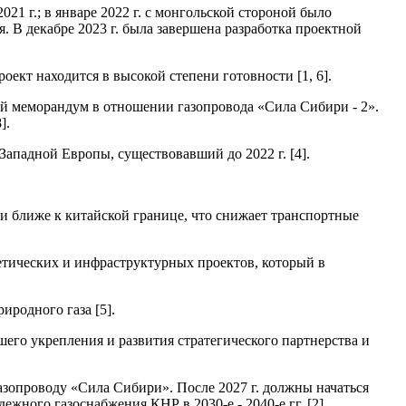
1 г.; в январе 2022 г. с монгольской стороной было
 В декабре 2023 г. была завершена разработка проектной
оект находится в высокой степени готовности [1, 6].
й меморандум в отношении газопровода «Сила Сибири - 2».
].
Западной Европы, существовавший до 2022 г. [4].
и ближе к китайской границе, что снижает транспортные
етических и инфраструктурных проектов, который в
иродного газа [5].
его укрепления и развития стратегического партнерства и
газопроводу «Сила Сибири». После 2027 г. должны начаться
ежного газоснабжения КНР в 2030-е - 2040-е гг. [2].