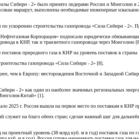
илы Сибири - 2» было принято лидерами России и Монголии в 202
асован маршрут, выполнены необходимые инженерные изыскания.
и по ускорению строительства газопровода «Сила Сибири - 2». Пр
я Нефтегазовая Корпорация» подписали юридически обязывающи
овода в КНР, так и транзитного газопровода через Монголию [8
 поставок природного газа в КНР на уровень поставок в страны 
роительства газопровода «Сила Сибири - 2» [8].
нее, чем в Европу: месторождения Восточной и Западной Сибир
ибири - 2» как один из наиболее значимых региональных энерг
Монголия-Китай» [1].
ло 2025 г. Россия вышла на первое место по поставкам в КНР пр
 служит на благо обеих стран; сделан важный шаг для дальнейш
на проектный уровень (38 млрд куб. м в год) поставок газа по 
 куб. м в год). Россия готова наращивать поставки газа для над