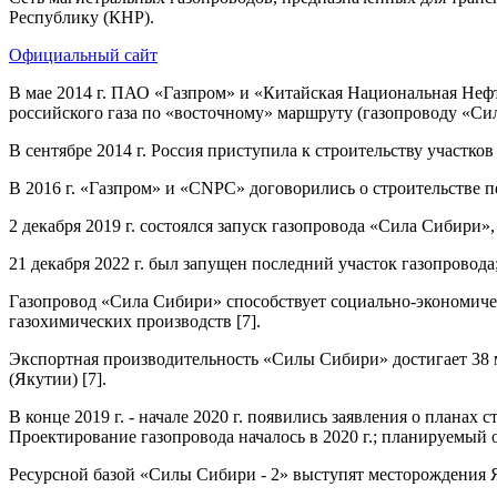
Республику (КНР).
Официальный сайт
В мае 2014 г. ПАО «Газпром» и «Китайская Национальная Нефтег
российского газа по «восточному» маршруту (газопроводу «Сила
В сентябре 2014 г. Россия приступила к строительству участко
В 2016 г. «Газпром» и «CNPC» договорились о строительстве пе
2 декабря 2019 г. состоялся запуск газопровода «Сила Сибири
21 декабря 2022 г. был запущен последний участок газопровода
Газопровод «Сила Сибири» способствует социально-экономичес
газохимических производств [7].
Экспортная производительность «Силы Сибири» достигает 38 м
(Якутии) [7].
В конце 2019 г. - начале 2020 г. появились заявления о плана
Проектирование газопровода началось в 2020 г.; планируемый о
Ресурсной базой «Силы Сибири - 2» выступят месторождения 