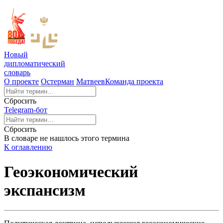
Новый
дипломатический
словарь
О проекте
Остерман
Матвеев
Команда проекта
Сбросить
Telegram-бот
Сбросить
В словаре не нашлось этого термина
К оглавлению
Геоэкономический
экспансизм