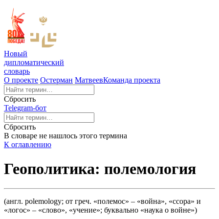
Новый
дипломатический
словарь
О проекте
Остерман
Матвеев
Команда проекта
Сбросить
Telegram-бот
Сбросить
В словаре не нашлось этого термина
К оглавлению
Геополитика: полемология
(англ. polemology; от греч. «полемос» – «война», «ссора» и
«логос» – «слово», «учение»; буквально «наука о войне»)