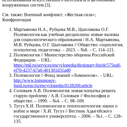
вооруженных систем [3].
См. также: Военный конфликт; «Жесткая сила»;
Конфронтация
Мартьянова Н.А., Рубцова М.В., Цыплакова О.Г.
Полемология как учебная дисциплина: новые вызовы
для социологического образования / Н.А. Мартьянова,
М.В. Рубцова, О.Г. Цыплакова // Общество: социология,
психология, педагогика. – 2023. – №8. – С. 114–121.
Полемология // Министерство обороны Российской
Федерации. – URL:
https://mil.ru/services/encyclopedia/dictionary/list/dc575ea8-
ef70-4237-b7a0-401301d31ad0
Полемология // Фонд знаний «Ломоносов». – URL:
http://www.lomonosov-
fund.ru/enc/ru/encyclopedia:0128206:article
Соловьев А.В. Полемология: новая попытка решить
старую проблему / А.В. Соловьев // Философия и
общество. – 1999. – №4. – С. 98–109.
Тугуз Х.И. Полемология и этнополитология: науки о
войне и мире / Х.И. Тугуз // Вестник Адыгейского
государственного университета. – 2006. – №1. – С. 128–
135.