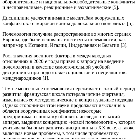
оборонительные и национально-освободительные конфликты
и несправедливые, реакционные и захватнические [5].
Дисциплина уделяет внимание масштабам вооруженных
конфликтов: от мировой войны до локального конфликта [5].
Полемология получила распространение во многих странах
Европы, где были основаны институты полемологии, как
например в Испании, Италии, Нидерландах и Бельгии [3].
Рост значения военного фактора в международных
отношениях в 2020-е годы привел к запросу на введение
полемологии в качестве самостоятельной учебной
дисциплины при подготовке социологов и специалистов-
международников [1].
Тем не менее ныне полемология переживает сложный период
развития: французская школа потеряла четкие очертания,
изменились ее методологические и концептуальные подходы.
Однако сторонники этой науки продолжают изыскания в
области вооруженных конфликтов; некоторые
предпринимают попытку обновить исследовательский
аппарат, выдвигая концепцию «новой полемологии», которая
учитывала бы опыт развития дисциплины в XX веке, а также
включала новые проблемы, в том числе проблематику
использования искусственного интеллекта и автономных