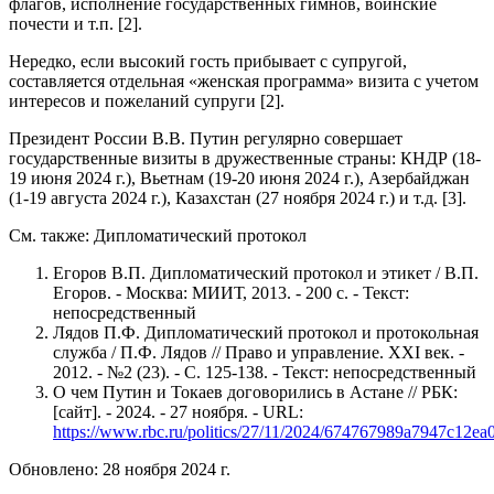
флагов, исполнение государственных гимнов, воинские
почести и т.п. [2].
Нередко, если высокий гость прибывает с супругой,
составляется отдельная «женская программа» визита с учетом
интересов и пожеланий супруги [2].
Президент России В.В. Путин регулярно совершает
государственные визиты в дружественные страны: КНДР (18-
19 июня 2024 г.), Вьетнам (19-20 июня 2024 г.), Азербайджан
(1-19 августа 2024 г.), Казахстан (27 ноября 2024 г.) и т.д. [3].
См. также: Дипломатический протокол
Егоров В.П. Дипломатический протокол и этикет / В.П.
Егоров. - Москва: МИИТ, 2013. - 200 с. - Текст:
непосредственный
Лядов П.Ф. Дипломатический протокол и протокольная
служба / П.Ф. Лядов // Право и управление. XXI век. -
2012. - №2 (23). - С. 125-138. - Текст: непосредственный
О чем Путин и Токаев договорились в Астане // РБК:
[сайт]. - 2024. - 27 ноября. - URL:
https://www.rbc.ru/politics/27/11/2024/674767989a7947c12ea
Обновлено: 28 ноября 2024 г.