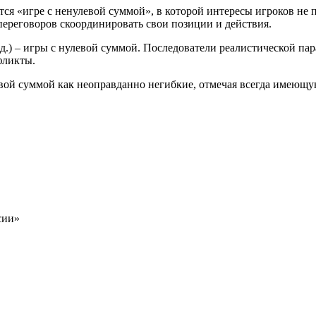
ся «игре с ненулевой суммой», в которой интересы игроков не 
ереговоров скоординировать свои позиции и действия.
.д.) – игры с нулевой суммой. Последователи реалистической п
фликты.
вой суммой как неоправданно негибкие, отмечая всегда имеющу
сии»