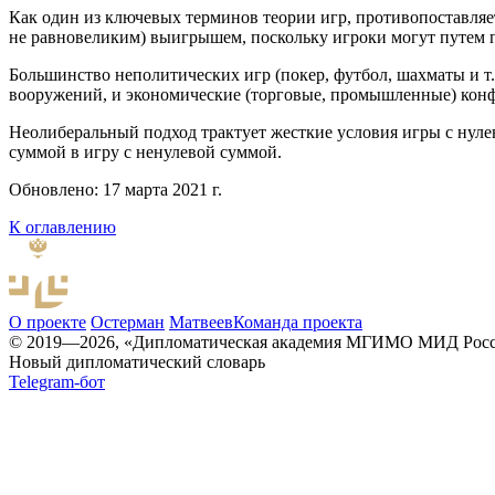
Как один из ключевых терминов теории игр, противопоставляет
не равновеликим) выигрышем, поскольку игроки могут путем п
Большинство неполитических игр (покер, футбол, шахматы и т
вооружений, и экономические (торговые, промышленные) кон
Неолиберальный подход трактует жесткие условия игры с нуле
суммой в игру с ненулевой суммой.
Обновлено: 17 марта 2021 г.
К оглавлению
О проекте
Остерман
Матвеев
Команда проекта
© 2019—2026, «Дипломатическая академия МГИМО МИД Рос
Новый дипломатический словарь
Telegram-бот