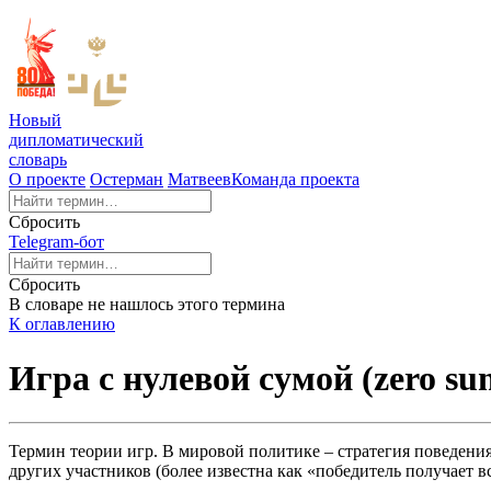
Новый
дипломатический
словарь
О проекте
Остерман
Матвеев
Команда проекта
Сбросить
Telegram-бот
Сбросить
В словаре не нашлось этого термина
К оглавлению
Игра с нулевой сумой (zero s
Термин теории игр. В мировой политике – стратегия поведени
других участников (более известна как «победитель получает в