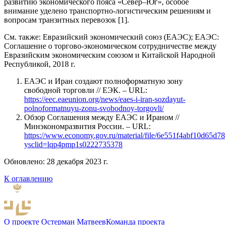
развитию экономического пояса «Север–Юг», особое
внимание уделено транспортно-логистическим решениям и
вопросам транзитных перевозок [1].
См. также: Евразийский экономический союз (ЕАЭС); ЕАЭС:
Соглашение о торгово-экономическом сотрудничестве между
Евразийским экономическим союзом и Китайской Народной
Республикой, 2018 г.
ЕАЭС и Иран создают полноформатную зону
свободной торговли // ЕЭК. – URL:
https://eec.eaeunion.org/news/eaes-i-iran-sozdayut-
polnoformatnuyu-zonu-svobodnoy-torgovli/
Обзор Соглашения между ЕАЭС и Ираном //
Минэкономразвития России. – URL:
https://www.economy.gov.ru/material/file/6e551f4abf10d65
ysclid=lqp4pmp1s0222735378
Обновлено: 28 декабря 2023 г.
К оглавлению
О проекте
Остерман
Матвеев
Команда проекта