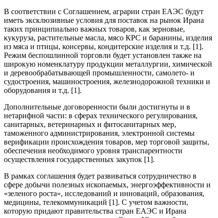
В соответствии с Соглашением, аграрии стран ЕАЭС будут
иметь эксклюзивные условия для поставок на рынок Ирана
таких принципиально важных товаров, как зерновые,
кукуруза, растительные масла, мясо КРС и баранины, изделия
из мяса и птицы, консервы, кондитерские изделия и т.д. [1].
Режим беспошлинной торговли будет установлен также на
широкую номенклатуру продукции металлургии, химической
и деревообрабатывающей промышленности, самолето- и
судостроения, машиностроения, железнодорожной техники и
оборудования и т.д. [1].
Дополнительные договоренности были достигнуты и в
нетарифной части: в сферах технического регулирования,
санитарных, ветеринарных и фитосанитарных мер,
таможенного администрирования, электронной системы
верификации происхождения товаров, мер торговой защиты,
обеспечения необходимого уровня транспарентности
осуществления государственных закупок [1].
В рамках соглашения будет развиваться сотрудничество в
сфере добычи полезных ископаемых, энергоэффективности и
«зеленого роста», исследований и инноваций, образования,
медицины, телекоммуникаций [1]. С учетом важности,
которую придают правительства стран ЕАЭС и Ирана