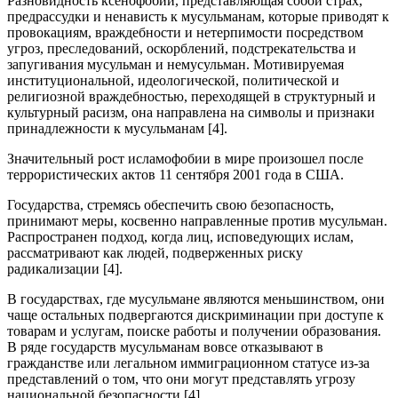
Разновидность ксенофобии, представляющая собой страх,
предрассудки и ненависть к мусульманам, которые приводят к
провокациям, враждебности и нетерпимости посредством
угроз, преследований, оскорблений, подстрекательства и
запугивания мусульман и немусульман. Мотивируемая
институциональной, идеологической, политической и
религиозной враждебностью, переходящей в структурный и
культурный расизм, она направлена на символы и признаки
принадлежности к мусульманам [4].
Значительный рост исламофобии в мире произошел после
террористических актов 11 сентября 2001 года в США.
Государства, стремясь обеспечить свою безопасность,
принимают меры, косвенно направленные против мусульман.
Распространен подход, когда лиц, исповедующих ислам,
рассматривают как людей, подверженных риску
радикализации [4].
В государствах, где мусульмане являются меньшинством, они
чаще остальных подвергаются дискриминации при доступе к
товарам и услугам, поиске работы и получении образования.
В ряде государств мусульманам вовсе отказывают в
гражданстве или легальном иммиграционном статусе из-за
представлений о том, что они могут представлять угрозу
национальной безопасности [4].