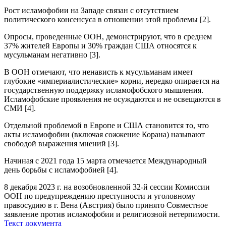
Рост исламофобии на Западе связан с отсутствием
политического консенсуса в отношении этой проблемы [2].
Опросы, проведенные ООН, демонстрируют, что в среднем
37% жителей Европы и 30% граждан США относятся к
мусульманам негативно [3].
В ООН отмечают, что ненависть к мусульманам имеет
глубокие «империалистические» корни, нередко опирается на
государственную поддержку исламофобского мышления.
Исламофобские проявления не осуждаются и не освещаются в
СМИ [4].
Отдельной проблемой в Европе и США становится то, что
акты исламофобии (включая сожжение Корана) называют
свободой выражения мнений [3].
Начиная с 2021 года 15 марта отмечается Международный
день борьбы с исламофобией [4].
8 декабря 2023 г. на возобновленной 32-й сессии Комиссии
ООН по предупреждению преступности и уголовному
правосудию в г. Вена (Австрия) было принято Совместное
заявление против исламофобии и религиозной нетерпимости.
Текст документа