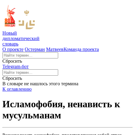
Новый
дипломатический
словарь
О проекте
Остерман
Матвеев
Команда проекта
Сбросить
Telegram-бот
Сбросить
В словаре не нашлось этого термина
К оглавлению
Исламофобия, ненависть к
мусульманам