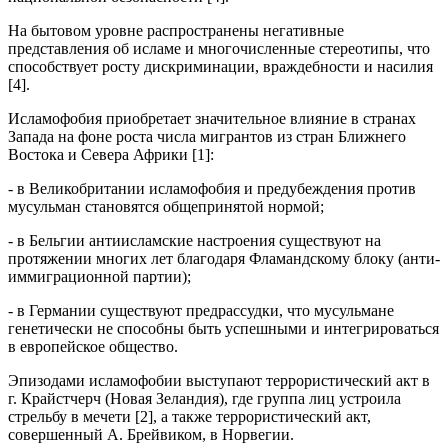
На бытовом уровне распространены негативные
представления об исламе и многочисленные стереотипы, что
способствует росту дискриминации, враждебности и насилия
[4].
Исламофобия приобретает значительное влияние в странах
Запада на фоне роста числа мигрантов из стран Ближнего
Востока и Севера Африки [1]:
- в Великобритании исламофобия и предубеждения против
мусульман становятся общепринятой нормой;
- в Бельгии антиисламские настроения существуют на
протяжении многих лет благодаря Фламандскому блоку (анти-
иммиграционной партии);
- в Германии существуют предрассудки, что мусульмане
генетически не способны быть успешными и интегрироваться
в европейское общество.
Эпизодами исламофобии выступают террористический акт в
г. Крайстчерч (Новая Зеландия), где группа лиц устроила
стрельбу в мечети [2], а также террористический акт,
совершенный А. Брейвиком, в Норвегии.