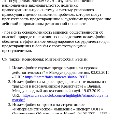
- к государствам-членам ООН - изучить собственное
национальные законодательство, политику,
правоохранительную систему и систему уголовного
правосудия с целью выявления пробелов, которые могут
препятствовать предотвращению и судебному преследованию
действий и пропаганды религиозной ненависти;
- повысить осведомленность мировой общественности об
опасной природе и негативных последствиях исламофобии,
обеспечить эффективное международное сотрудничество для
предотвращения и борьбы с соответствующими
преступлениями.
См. также: Ксенофобия; Мигрантофобия; Расизм
Исламофобия: глупые предрассудки или суровая
действительность? // Международная жизнь. 03.03.2015.
- URL:
https://interaffairs.ru/news/show/12667
Исламофобия на марше: предварительные выводы из
трагедии в новозеландском Крайcтчерче // Валдай.
Международный дискуссионный клуб. 19.03.2019. -
URL:
https://ru.valdaiclub.com/a/highlights/islamofobiya-na-
marshe/
Исламофобия опирается на стереотипное
«империалистическое» мышление – эксперт ООН //
Организация Объединенных Наций. 04.03.2021. - URL: