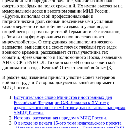
время войны в народное ополчение, многие из них пали
смертью храбрых на полях сражений. Их имена высечены на
мемориальной доске в высотном здании МИД России.
«Другие, выполняя свой профессиональный и
патриотический долг, своими повседневными усилиями
самоотверженно и настойчиво создавали условия для
скорейшего разгрома нацистской Германии и её сателлитов,
работали над формированием основ послевоенного
мироустройства». О сотрудниках внешнеполитического
ведомства, вынесших на своих плечах тяжёлый груз задач
военного времени, рассказывает статья участника тех
событий, Чрезвычайного и Полномочного Посла, академика
АН СССР и РАН С.Л. Тихвинского «Из опыта советской
дипломатии в годы Великой Отечественной войны» [3].
В работе над изданием приняли участие Совет ветеранов
войны и труда и Историко-документальный департамент
МИД России.
Вступительное слово Министра иностранных дел
Российской Федерации С.В. Лаврова к XV тому
издательского проекта «История, рассказанная народом»
// МИД России.
История, рассказанная народом // МИД России.
О выходе из печати 15-ого тома издательского проекта