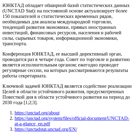
ЮНКТАД обладает обширной базой статистических данных
(UNCTAD Stat): на постоянной основе актуализирует более
150 показателей и статистических временных рядов,
необходимых для анализа международной торговли,
тенденций развития экономики, прямых иностранных
инвестиций, финансовых ресурсов, населения и рабочей
силы, сырьевых товаров, информационной экономики,
транспорта.
Конференция ЮНКТАД, ее высший директивный орган,
проводится раз в четыре года. Совет по торговле и развитию
является исполнительным органом; ежегодно проводит
регулярные сессии, на которых рассматриваются результаты
работы секретариата.
Ключевой задачей ЮНКТАД является содействие реализации
Целей в области устойчивого развития, предусмотренных
Повесткой дня в области устойчивого развития на период до
2030 года [1;2;3].
https://unctad.org/about
https://unctad.org/system/files/official-document/UNCTAD-
at-a-glance_en.pdf
https://unctadstat.unctad.org/EN/