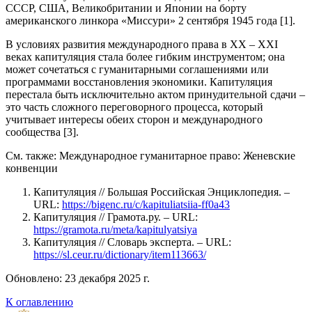
СССР, США, Великобритании и Японии на борту
американского линкора «Миссури» 2 сентября 1945 года [1].
В условиях развития международного права в XX – XXI
веках капитуляция стала более гибким инструментом; она
может сочетаться с гуманитарными соглашениями или
программами восстановления экономики. Капитуляция
перестала быть исключительно актом принудительной сдачи –
это часть сложного переговорного процесса, который
учитывает интересы обеих сторон и международного
сообщества [3].
См. также: Международное гуманитарное право: Женевские
конвенции
Капитуляция // Большая Российская Энциклопедия. –
URL:
https://bigenc.ru/c/kapituliatsiia-ff0a43
Капитуляция // Грамота.ру. – URL:
https://gramota.ru/meta/kapitulyatsiya
Капитуляция // Словарь эксперта. – URL:
https://sl.ceur.ru/dictionary/item113663/
Обновлено: 23 декабря 2025 г.
К оглавлению