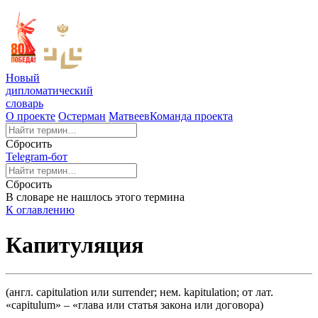
Новый
дипломатический
словарь
О проекте
Остерман
Матвеев
Команда проекта
Сбросить
Telegram-бот
Сбросить
В словаре не нашлось этого термина
К оглавлению
Капитуляция
(англ. capitulation или surrender; нем. kapitulation; от лат.
«capitulum» – «глава или статья закона или договора)