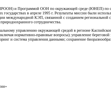
ПРООН) и Программой ООН по окружающей среде (ЮНЕП) по сог
х государствах в апреле 1995 г. Результаты миссии были испо
ции международной КЭП, связанной с созданием региональной с
 природоохранного сотрудничества.
ональному управлению окружающей средой в регионе Каспийск
ключая нормативно-правовые вопросы); управление береговой з
оринг и система управления данными; сохранение биоразнообра
сии»