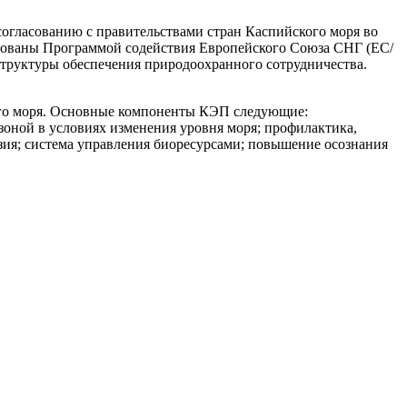
ласованию с правительствами стран Каспийского моря во
льзованы Программой содействия Европейского Союза СНГ (ЕС/
труктуры обеспечения природоохранного сотрудничества.
ого моря. Основные компоненты КЭП следующие:
оной в условиях изменения уровня моря; профилактика,
зия; система управления биоресурсами; повышение осознания