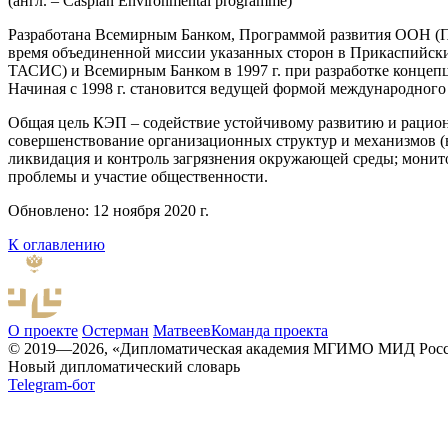
(англ. – Caspian Environmental programme)
Разработана Всемирным Банком, Программой развития ООН (
время объединенной миссии указанных сторон в Прикаспийски
ТАСИС) и Всемирным Банком в 1997 г. при разработке концеп
Начиная с 1998 г. становится ведущей формой международного
Общая цель КЭП – содействие устойчивому развитию и раци
совершенствование организационных структур и механизмов (в
ликвидация и контроль загрязнения окружающей среды; монит
проблемы и участие общественности.
Обновлено: 12 ноября 2020 г.
К оглавлению
О проекте
Остерман
Матвеев
Команда проекта
© 2019—2026, «Дипломатическая академия МГИМО МИД Рос
Новый дипломатический словарь
Telegram-бот