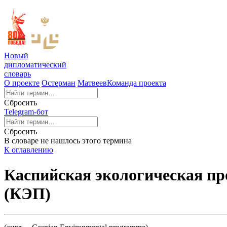
Новый
дипломатический
словарь
О проекте
Остерман
Матвеев
Команда проекта
Сбросить
Telegram-бот
Сбросить
В словаре не нашлось этого термина
К оглавлению
Каспийская экологическая пр
(КЭП)