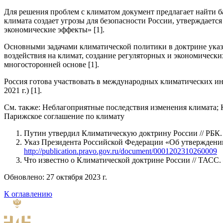
Для решения проблем с климатом документ предлагает найти б
климата создает угрозы для безопасности России, утверждается
экономические эффекты» [1].
Основными задачами климатической политики в доктрине указа
воздействия на климат, создание регуляторных и экономическ
многосторонней основе [1].
Россия готова участвовать в международных климатических ин
2021 г.) [1].
См. также: Неблагоприятные последствия изменения климата; 
Парижское соглашение по климату
Путин утвердил Климатическую доктрину России // РБК
Указ Президента Российской Федерации «Об утверждени
http://publication.pravo.gov.ru/document/0001202310260009
Что известно о Климатической доктрине России // ТАСС
Обновлено: 27 октября 2023 г.
К оглавлению