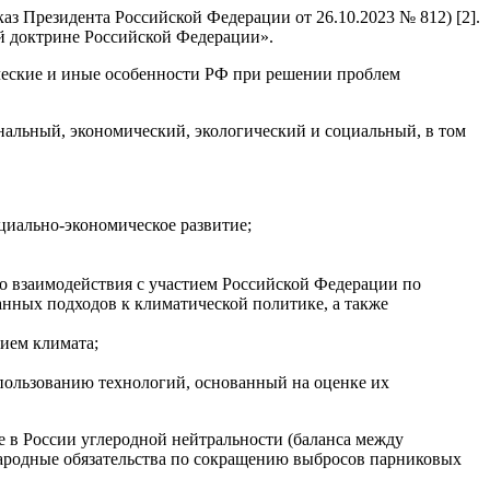
з Президента Российской Федерации от 26.10.2023 № 812) [2].
й доктрине Российской Федерации».
ические и иные особенности РФ при решении проблем
нальный, экономический, экологический и социальный, в том
циально-экономическое развитие;
о взаимодействия с участием Российской Федерации по
анных подходов к климатической политике, а также
ием климата;
спользованию технологий, основанный на оценке их
е в России углеродной нейтральности (баланса между
народные обязательства по сокращению выбросов парниковых