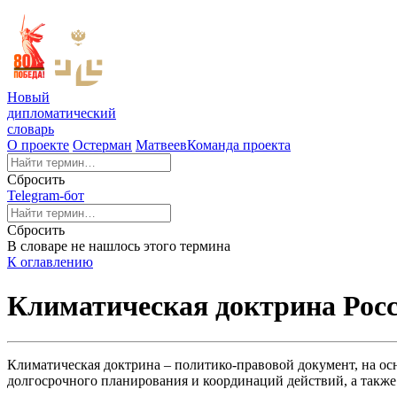
Новый
дипломатический
словарь
О проекте
Остерман
Матвеев
Команда проекта
Сбросить
Telegram-бот
Сбросить
В словаре не нашлось этого термина
К оглавлению
Климатическая доктрина Росс
Климатическая доктрина – политико-правовой документ, на осн
долгосрочного планирования и координаций действий, а также 