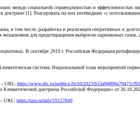
аланс между социальной справедливостью и эффективностью эко
 в доктрине [1]. Реагировать на них необходимо «с использован
ны, в том числе, разработка и реализация оперативных и долг
их механизмов для предотвращения выбросов парниковых газов, 
ициативах. В сентябре 2019 г. Российская Федерация ратифицир
Климатическая система; Национальный план мероприятий первого
. – URL:
https://www.rbc.ru/politics/26/10/2023/653a96899a79471cf9
и Климатической доктрины Российской Федерации» от 26.10.202
. – URL:
https://tass.ru/info/19127849