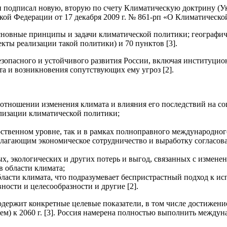
 подписал новую, вторую по счету Климатическую доктрину (Ука
ой Федерации от 17 декабря 2009 г. № 861-рп «О Климатическо
 основные принципы и задачи климатической политики; географ
кты реализации такой политики) и 70 пунктов [3].
езопасного и устойчивого развития России, включая институцио
а и возникновения сопутствующих ему угроз [2].
отношении изменения климата и влияния его последствий на со
лизации климатической политики;
рственном уровне, так и в рамках полноправного международног
полагающим экономическое сотрудничество и выработку согласов
, экологических и других потерь и выгод, связанных с изменен
 области климата;
бласти климата, что подразумевает беспристрастный подход к и
ости и целесообразности и другие [2].
одержит конкретные целевые показатели, в том числе достижени
м) к 2060 г. [3]. Россия намерена полностью выполнить между