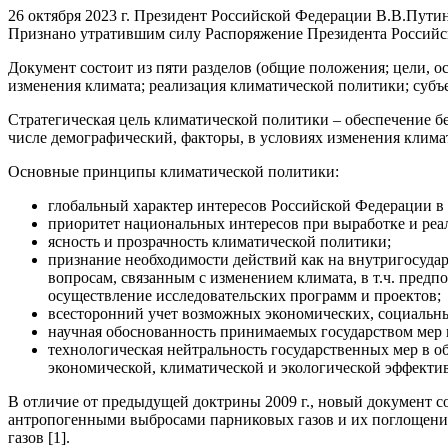
26 октября 2023 г. Президент Российской Федерации В.В.Путин
Признано утратившим силу Распоряжение Президента Российск
Документ состоит из пяти разделов (общие положения; цели,
изменения климата; реализация климатической политики; субъе
Стратегическая цель климатической политики – обеспечение б
числе демографический, факторы, в условиях изменения климат
Основные принципы климатической политики:
глобальный характер интересов Российской Федерации в 
приоритет национальных интересов при выработке и реа
ясность и прозрачность климатической политики;
признание необходимости действий как на внутригосуда
вопросам, связанным с изменением климата, в т.ч. пред
осуществление исследовательских программ и проектов;
всесторонний учет возможных экономических, социальных
научная обоснованность принимаемых государством мер в
технологическая нейтральность государственных мер в о
экономической, климатической и экологической эффективн
В отличие от предыдущей доктрины 2009 г., новый документ с
антропогенными выбросами парниковых газов и их поглощение
газов [1].