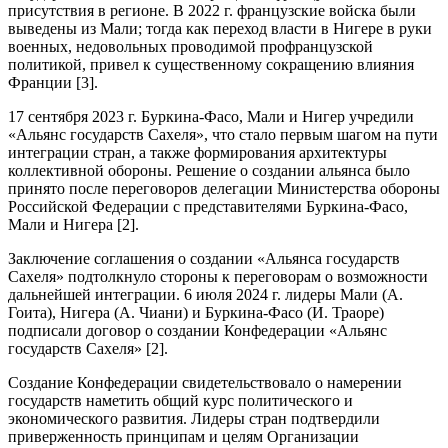
присутствия в регионе. В 2022 г. французские войска были
выведены из Мали; тогда как переход власти в Нигере в руки
военных, недовольных проводимой профранцузской
политикой, привел к существенному сокращению влияния
Франции [3].
17 сентября 2023 г. Буркина-Фасо, Мали и Нигер учредили
«Альянс государств Сахеля», что стало первым шагом на пути
интеграции стран, а также формирования архитектуры
коллективной обороны. Решение о создании альянса было
принято после переговоров делегации Министерства обороны
Российской Федерации с представителями Буркина-Фасо,
Мали и Нигера [2].
Заключение соглашения о создании «Альянса государств
Сахеля» подтолкнуло стороны к переговорам о возможности
дальнейшей интеграции. 6 июля 2024 г. лидеры Мали (А.
Гоита), Нигера (А. Чиани) и Буркина-Фасо (И. Траоре)
подписали договор о создании Конфедерации «Альянс
государств Сахеля» [2].
Создание Конфедерации свидетельствовало о намерении
государств наметить общий курс политического и
экономического развития. Лидеры стран подтвердили
приверженность принципам и целям Организации