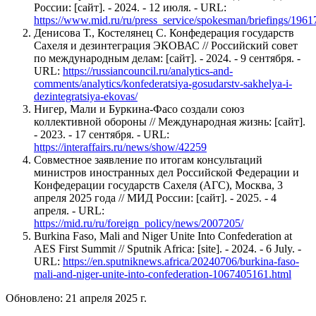
России: [сайт]. - 2024. - 12 июля. - URL:
https://www.mid.ru/ru/press_service/spokesman/briefings/1961
Денисова Т., Костелянец С. Конфедерация государств
Сахеля и дезинтеграция ЭКОВАС // Российский совет
по международным делам: [сайт]. - 2024. - 9 сентября. -
URL:
https://russiancouncil.ru/analytics-and-
comments/analytics/konfederatsiya-gosudarstv-sakhelya-i-
dezintegratsiya-ekovas/
Нигер, Мали и Буркина-Фасо создали союз
коллективной обороны // Международная жизнь: [сайт].
- 2023. - 17 сентября. - URL:
https://interaffairs.ru/news/show/42259
Совместное заявление по итогам консультаций
министров иностранных дел Российской Федерации и
Конфедерации государств Сахеля (АГС), Москва, 3
апреля 2025 года // МИД России: [сайт]. - 2025. - 4
апреля. - URL:
https://mid.ru/ru/foreign_policy/news/2007205/
Burkina Faso, Mali and Niger Unite Into Confederation at
AES First Summit // Sputnik Africa: [site]. - 2024. - 6 July. -
URL:
https://en.sputniknews.africa/20240706/burkina-faso-
mali-and-niger-unite-into-confederation-1067405161.html
Обновлено: 21 апреля 2025 г.