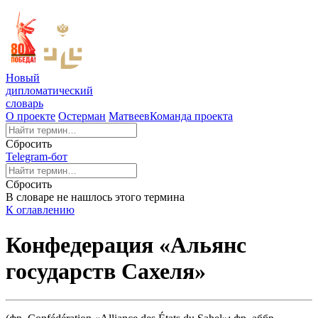
Новый
дипломатический
словарь
О проекте
Остерман
Матвеев
Команда проекта
Сбросить
Telegram-бот
Сбросить
В словаре не нашлось этого термина
К оглавлению
Конфедерация «Альянс
государств Сахеля»