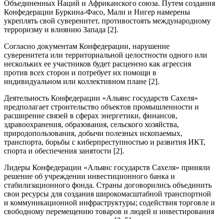
Объединенных Наций и Африканского союза. Путем создания
Конфедерации Буркина-Фасо, Мали и Нигер намерены
укреплять свой суверенитет, противостоять международному
терроризму и влиянию Запада [2].
Согласно документам Конфедерации, нарушение
суверенитета или территориальной целостности одного или
нескольких ее участников будет расценено как агрессия
против всех сторон и потребует их помощи в
индивидуальном или коллективном плане [2].
Деятельность Конфедерации «Альянс государств Сахеля»
предполагает строительство объектов промышленности и
расширение связей в сферах энергетики, финансов,
здравоохранения, образования, сельского хозяйства,
природопользования, добычи полезных ископаемых,
транспорта, борьбы с киберпреступностью и развития ИКТ,
спорта и обеспечения занятости [2].
Лидеры Конфедерации «Альянс государств Сахеля» приняли
решение об учреждении инвестиционного банка и
стабилизационного фонда. Cтраны договорились объединить
свои ресурсы для создания широкомасштабной транспортной
и коммуникационной инфраструктуры; содействия торговле и
свободному перемещению товаров и людей и инвестирования