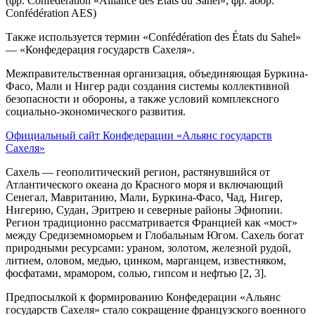
(фр. Confédération «Alliance des États du Sahel»; фр. аббр.
Confédération AES)
Также используется термин «Confédération des États du Sahel»
— «Конфедерация государств Сахеля».
Межправительственная организация, объединяющая Буркина-
Фасо, Мали и Нигер ради создания системы коллективной
безопасности и обороны, а также условий комплексного
социально-экономического развития.
Официальный сайт Конфедерации «Альянс государств
Сахеля»
Сахель — геополитический регион, растянувшийся от
Атлантического океана до Красного моря и включающий
Сенегал, Мавританию, Мали, Буркина-Фасо, Чад, Нигер,
Нигерию, Судан, Эритрею и северные районы Эфиопии.
Регион традиционно рассматривается Францией как «мост»
между Средиземноморьем и Глобальным Югом. Сахель богат
природными ресурсами: ураном, золотом, железной рудой,
литием, оловом, медью, цинком, марганцем, известняком,
фосфатами, мрамором, солью, гипсом и нефтью [2, 3].
Предпосылкой к формированию Конфедерации «Альянс
государств Сахеля» стало сокращение французского военного