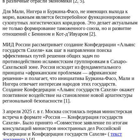
в различные отрасли экономики [2, 5].
Для Мали, Нигера и Буркина-Фасо, не имеющих выхода к
морю, важным является бесперебойное функционирование
сухопутных логистических коридоров. Это делает актуальным
не только формирование таможенного союза, но и развитие
отношений с Бенином и Кот-д’Ивуаром [2].
МИД России рассматривает создание Конфедерации «Альянс
государств Сахеля» как шаг в направлении поиска
эффективных путей решения общих задач по
противодействию исламистским группировкам в Сахаро-
Сахельской зоне. Россия исходит из фундаментального
принципа «африканским проблемам — африканские
решения» и полагает, что инициатива Буркина-Фасо, Мали и
Нигера отвечает интересам народов этих государств.
Создание Конфедерации «Альянс государств Сахеля» окажет
позитивное воздействие на становление новой архитектуры
региональной безопасности [1].
3 апреля 2025 г. в г. Москва состоялась первая министерская
встреча в формате «Россия — Конфедерация государств
Сахеля». Было принято «Совместное заявление по итогам
консультаций министров иностранных дел Российской
Федерации и Конфедерации государств Сахеля» (
текст
документа
) [4].