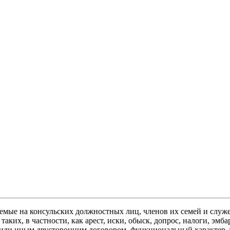
яемые на консульских должностных лиц, членов их семей и слу
ких, в частности, как арест, иски, обыск, допрос, налоги, эмба
или иным двусторонним договором, функциональный характер, т