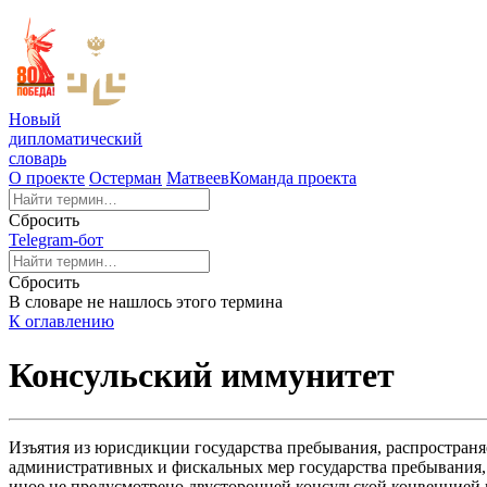
Новый
дипломатический
словарь
О проекте
Остерман
Матвеев
Команда проекта
Сбросить
Telegram-бот
Сбросить
В словаре не нашлось этого термина
К оглавлению
Консульский иммунитет
Изъятия из юрисдикции государства пребывания, распростран
административных и фискальных мер государства пребывания, та
иное не предусмотрено двусторонней консульской конвенцией 