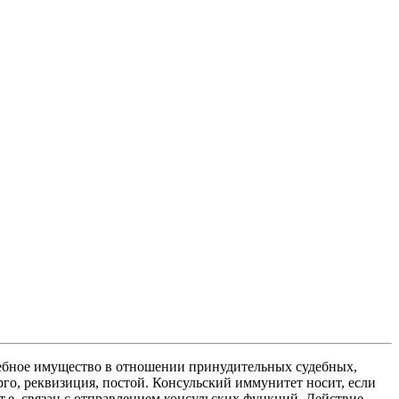
жебное имущество в отношении принудительных судебных,
рго, реквизиция, постой. Консульский иммунитет носит, если
.е. связан с отправлением консульских функций. Действие