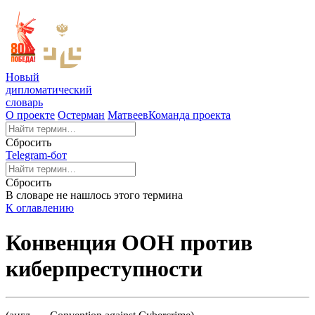
Новый
дипломатический
словарь
О проекте
Остерман
Матвеев
Команда проекта
Сбросить
Telegram-бот
Сбросить
В словаре не нашлось этого термина
К оглавлению
Конвенция ООН против
киберпреступности