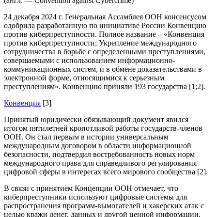
(англ. — Convention against Cybercrime)
24 декабря 2024 г. Генеральная Ассамблея ООН консенсусом
одобрила разработанную по инициативе России Конвенцию
против киберпреступности. Полное название – «Конвенция
против киберпреступности; Укрепление международного
сотрудничества в борьбе с определенными преступлениями,
совершаемыми с использованием информационно-
коммуникационных систем, и в обмене доказательствами в
электронной форме, относящимися к серьезным
преступлениям». Конвенцию приняли 193 государства [1;2].
Конвенция
[3]
Принятый юридически обязывающий документ явился
итогом пятилетней кропотливой работы государств-членов
ООН. Он стал первым в истории универсальным
международным договором в области информационной
безопасности, подтвердил востребованность новых норм
международного права для справедливого регулирования
цифровой сферы в интересах всего мирового сообщества [2].
В связи с принятием Концепции ООН отмечает, что
киберпреступники используют цифровые системы для
распространения программ-вымогателей и хакерских атак с
целью кражи денег, данных и другой ценной информации.