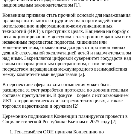
национальным законодательством [1].
Конвенция призвана стать прочной основой для налаживания
правоохранительного сотрудничества в противодействии
использованию информационно-коммуникационных
технологий (ИКТ) в преступных целях. Нацелена на борьбу с
несанкционированным доступом к электронным данным и их
незаконным перехватом; подлогом, хищением или
мошенничеством; отмыванием доходов от противоправных
деяний; сексуальной эксплуатацией детей и надругательством
над ними. Закрепляется цифровой суверенитет государств над
своим информационным пространством, в том числе
посредством наращивания международного взаимодействия
между компетентными ведомствами [2].
В перспективе сфера охвата соглашения может быть
расширена за счет разработки протокола по дополнительным
составам преступлений. В фокусе – борьба с использованием
ИКТ в террористических и экстремистских целях, а также
торговля наркотиками и оружием [2].
Церемонию подписания Конвенции планируется провести в
Социалистической Республике Вьетнам в 2025 году [2].
Генассамблея ООН приняла Конвенцию по