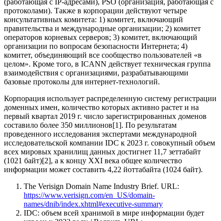
(работающая с IP-адресами), PSO (организация, работающая с
протоколами). Также в корпорации действуют четыре
консультативных комитета: 1) комитет, включающий
правительства и международные организации; 2) комитет
операторов корневых серверов; 3) комитет, включающий
организации по вопросам безопасности Интернета; 4)
комитет, объединяющий все сообщество пользователей «в
целом». Кроме того, в ICANN действует техническая группа
взаимодействия с организациями, разрабатывающими
базовые протоколы для интернет-технологий.
Корпорация использует распределенную систему регистрации
доменных имен, количество которых активно растет и на
первый квартал 2019 г. число зарегистрированных доменов
составило более 350 миллионов[1]. По результатам
проведенного исследования экспертами международной
исследовательской компании IDC к 2023 г. совокупный объем
всех мировых хранилищ данных достигнет 11,7 зеттабайт
(1021 байт)[2], а к концу XXI века общее количество
информации может составить 4,22 йоттабайта (1024 байт).
The Verisign Domain Name Industry Brief. URL:
https://www.verisign.com/en_US/domain-
names/dnib/index.xhtml#executive-summary
IDC: объем всей хранимой в мире информации будет