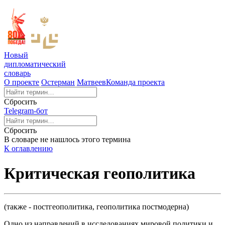
Новый
дипломатический
словарь
О проекте
Остерман
Матвеев
Команда проекта
Сбросить
Telegram-бот
Сбросить
В словаре не нашлось этого термина
К оглавлению
Критическая геополитика
(также - постгеополитика, геополитика постмодерна)
Одно из направлений в исследованиях мировой политики и