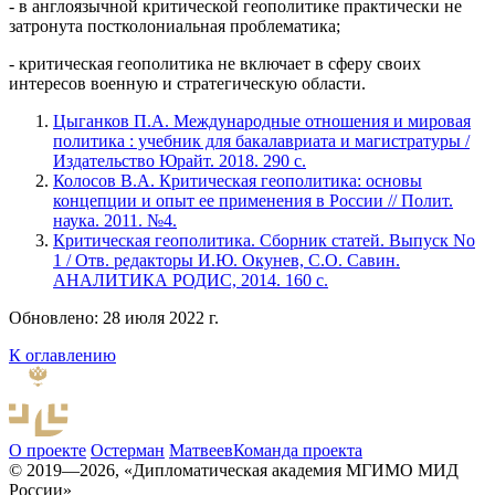
- в англоязычной критической геополитике практически не
затронута постколониальная проблематика;
- критическая геополитика не включает в сферу своих
интересов военную и стратегическую области.
Цыганков П.А. Международные отношения и мировая
политика : учебник для бакалавриата и магистратуры /
Издательство Юрайт. 2018. 290 с.
Колосов В.А. Критическая геополитика: основы
концепции и опыт ее применения в России // Полит.
наука. 2011. №4.
Критическая геополитика. Сборник статей. Выпуск No
1 / Отв. редакторы И.Ю. Окунев, С.О. Савин.
АНАЛИТИКА РОДИС, 2014. 160 с.
Обновлено: 28 июля 2022 г.
К оглавлению
О проекте
Остерман
Матвеев
Команда проекта
© 2019—2026, «Дипломатическая академия МГИМО МИД
России»