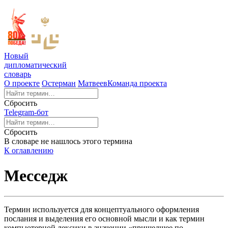
Новый
дипломатический
словарь
О проекте
Остерман
Матвеев
Команда проекта
Сбросить
Telegram-бот
Сбросить
В словаре не нашлось этого термина
К оглавлению
Месседж
Термин используется для концептуального оформления
послания и выделения его основной мысли и как термин
компьютерной лексики в значении «пришедшее по