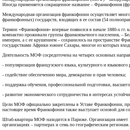
Иногда применяется сокращенное название – Франкофония (фр. 
Международная организация франкофонии осуществляет многост
франкофонных) государств, входящих в ее состав (54 полнопра
Термин «Франкофония» впервые появился в начале 1880-х гг. 
компактно проживали группы франкоязычного населения, – Бе
империи, а с ее крушением – сохранилось на пространстве Фр
государствами Африки южнее Сахары, многие из которых входи
Деятельность МОФ сосредоточена на четырех основных направ
- популяризация французского языка, культурного и языкового 
- содействие обеспечению мира, демократии и прав человека;
- поддержка обучения, профессиональной подготовки, высшего
- развитие экономического сотрудничества в интересах устойчи
Цели МОФ официально закреплены в Уставе Франкофонии, прин
настоящее время Франкофония также выступает основой для со
Штаб-квартира МОФ находится в Париже. Организация имеет 1
организациях – партнерах и семь по географическим регионам.