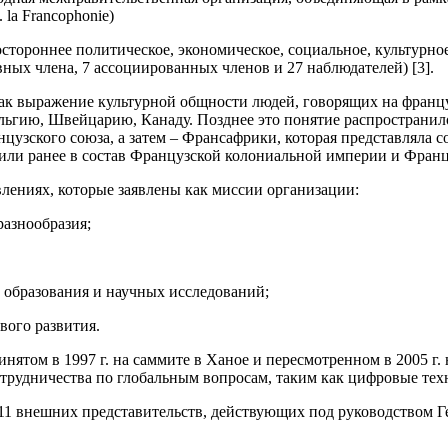
la Francophonie)
ороннее политическое, экономическое, социальное, культурное
вных члена, 7 ассоциированных членов и 27 наблюдателей) [3].
как выражение культурной общности людей, говорящих на францу
льгию, Швейцарию, Канаду. Позднее это понятие распространил
анцузского союза, а затем – Франсафрики, которая представлял
ли ранее в состав Французской колониальной империи и Француз
лениях, которые заявлены как миссии организации:
разнообразия;
 образования и научных исследований;
вого развития.
ятом в 1997 г. на саммите в Ханое и пересмотренном в 2005 г
трудничества по глобальным вопросам, таким как цифровые техн
1 внешних представительств, действующих под руководством Г