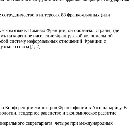
 сотрудничество в интересах 88 франкоязычных (или
зском языке. Помимо Франции, он обозначал страны, где
ось на коренное население Французской колониальной
а собой систему неформальных отношений Франции с
ского союза [1; 2].
. на Конференции министров Франкофонии в Антананариву. В
ологии, гендерное равенство и экономическое развитие.
енерального секретариата: четыре при международных