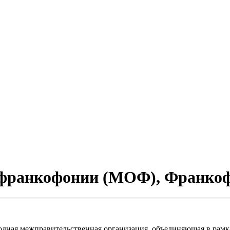
 франкофонии (МОФ), Франко
ая межправительственная организация, объединяющая в рамках