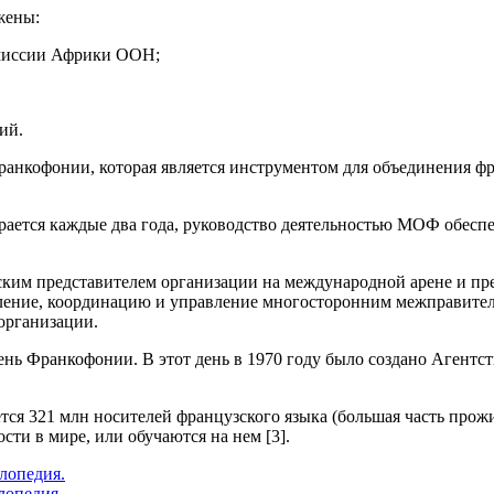
жены:
омиссии Африки ООН;
ий.
Франкофонии, которая является инструментом для объединения ф
рается каждые два года, руководство деятельностью МОФ обес
ким представителем организации на международной арене и пр
вление, координацию и управление многосторонним межправител
организации.
ь Франкофонии. В этот день в 1970 году было создано Агентств
ся 321 млн носителей французского языка (большая часть прожи
ти в мире, или обучаются на нем [3].
лопедия.
лопедия.