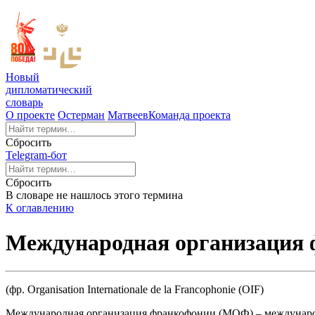
Новый
дипломатический
словарь
О проекте
Остерман
Матвеев
Команда проекта
Сбросить
Telegram-бот
Сбросить
В словаре не нашлось этого термина
К оглавлению
Международная организация
(фр. Organisation Internationale de la Francophonie (OIF)
Международная организация франкофонии (МОФ) – международн