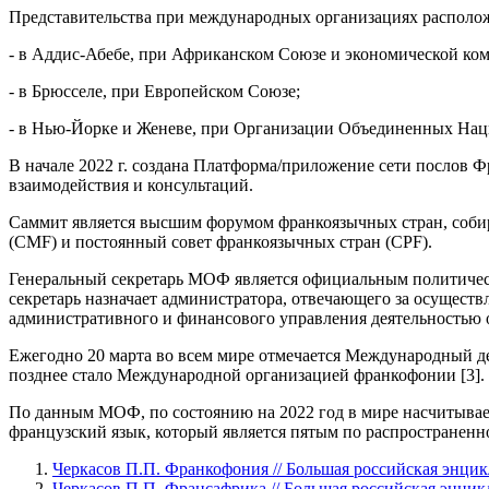
Представительства при международных организациях располо
- в Аддис-Абебе, при Африканском Союзе и экономической к
- в Брюсселе, при Европейском Союзе;
- в Нью-Йорке и Женеве, при Организации Объединенных Нац
В начале 2022 г. создана Платформа/приложение сети послов 
взаимодействия и консультаций.
Саммит является высшим форумом франкоязычных стран, соби
(CMF) и постоянный совет франкоязычных стран (CPF).
Генеральный секретарь МОФ является официальным политичес
секретарь назначает администратора, отвечающего за осущест
административного и финансового управления деятельностью 
Ежегодно 20 марта во всем мире отмечается Международный ден
позднее стало Международной организацией франкофонии [3].
По данным МОФ, по состоянию на 2022 год в мире насчитывает
французский язык, который является пятым по распространеннос
Черкасов П.П. Франкофония // Большая российская энцик
Черкасов П.П. Франсафрика // Большая российская энцик