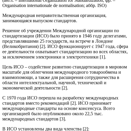
(англ. – International Organization for Standardization; фр. –
Organisation internationale de normalisation; аббр. ISO)
Международная неправительственная организация,
занимающаяся выпуском стандартов.
Решение об учреждении Международной организации по
стандартизации (ИСО) было принято в 1946 году делегатами,
представлявшими 25 государств, на встрече в Лондоне
(Великобритания) [2]. ИСО функционирует с 1947 года, сфера
ее деятельности охватывает стандартизацию во всех областях,
за исключением электроники и электротехники [1].
Цель ИСО – содействие развитию стандартизации в мировом
масштабе для облегчения международного товарообмена и
взаимопомощи, а также для расширения сотрудничества в
области интеллектуальной, научной, технической и
экономической деятельности [2].
С 1970 года ИСО перешла на разработку международных
стандартов вместо рекомендаций [2]. ИСО принимает
международные стандарты на основе консенсуса. Всего
организацией было опубликовано около 22,5 тыс.
международных стандартов [3].
В ИСО установлены два вида членства [2]: