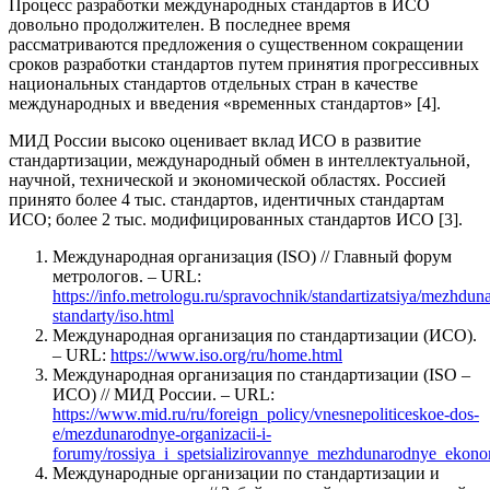
Процесс разработки международных стандартов в ИСО
довольно продолжителен. В последнее время
рассматриваются предложения о существенном сокращении
сроков разработки стандартов путем принятия прогрессивных
национальных стандартов отдельных стран в качестве
международных и введения «временных стандартов» [4].
МИД России высоко оценивает вклад ИСО в развитие
стандартизации, международный обмен в интеллектуальной,
научной, технической и экономической областях. Россией
принято более 4 тыс. стандартов, идентичных стандартам
ИСО; более 2 тыс. модифицированных стандартов ИСО [3].
Международная организация (ISO) // Главный форум
метрологов. – URL:
https://info.metrologu.ru/spravochnik/standartizatsiya/mezhdun
standarty/iso.html
Международная организация по стандартизации (ИСО).
– URL:
https://www.iso.org/ru/home.html
Международная организация по стандартизации (ISO –
ИСО) // МИД России. – URL:
https://www.mid.ru/ru/foreign_policy/vnesnepoliticeskoe-dos-
e/mezdunarodnye-organizacii-i-
forumy/rossiya_i_spetsializirovannye_mezhdunarodnye_ekonom
Международные организации по стандартизации и