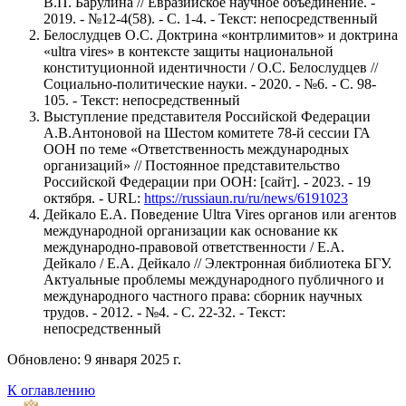
В.П. Барулина // Евразийское научное объединение. -
2019. - №12-4(58). - С. 1-4. - Текст: непосредственный
Белослудцев О.С. Доктрина «контрлимитов» и доктрина
«ultra vires» в контексте защиты национальной
конституционной идентичности / О.С. Белослудцев //
Социально-политические науки. - 2020. - №6. - С. 98-
105. - Текст: непосредственный
Выступление представителя Российской Федерации
А.В.Антоновой на Шестом комитете 78-й сессии ГА
ООН по теме «Ответственность международных
организаций» // Постоянное представительство
Российской Федерации при ООН: [сайт]. - 2023. - 19
октября. - URL:
https://russiaun.ru/ru/news/6191023
Дейкало Е.А. Поведение Ultra Vires органов или агентов
международной организации как основание кк
международно-правовой ответственности / Е.А.
Дейкало / Е.А. Дейкало // Электронная библиотека БГУ.
Актуальные проблемы международного публичного и
международного частного права: сборник научных
трудов. - 2012. - №4. - С. 22-32. - Текст:
непосредственный
Обновлено: 9 января 2025 г.
К оглавлению