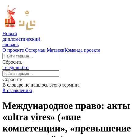
Новый
дипломатический
словарь
О проекте
Остерман
Матвеев
Команда проекта
Сбросить
Telegram-бот
Сбросить
В словаре не нашлось этого термина
К оглавлению
Международное право: акты
«ultra vires» («вне
компетенции», «превышение