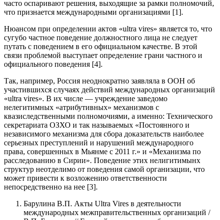
часто оспаривают решения, выходящие за рамки полномочий,
что признается международными организациями [1].
Нюансом при определении актов «ultra vires» является то, что
сугубо частное поведение должностного лица не следует
путать с поведением в его официальном качестве. В этой
связи проблемой выступает определение грани частного и
официального поведения [4].
Так, например, Россия неоднократно заявляла в ООН об
участившихся случаях действий международных организаций
«ultra vires». В их числе — учреждение заведомо
нелегитимных «атрибутивных» механизмов с
квазиследственными полномочиями, а именно: Технического
секретариата ОЗХО и так называемых «Постоянного и
независимого механизма для сбора доказательств наиболее
серьезных преступлений и нарушений международного
права, совершенных в Мьянме с 2011 г.» и «Механизма по
расследованию в Сирии». Поведение этих нелигитимынх
структур неотделимо от поведения самой организации, что
может привести к возложению ответственности
непосредственно на нее [3].
Барулина В.П. Акты Ultra Vires в деятельности
международных межправительственных организаций /