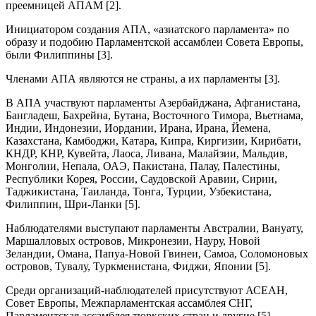
преемницей АПАМ [2].
Инициатором создания АПА, «азиатского парламента» по
образу и подобию Парламентской ассамблеи Совета Европы,
были Филиппины [3].
Членами АПА являются не страны, а их парламенты [3].
В АПА участвуют парламенты Азербайджана, Афганистана,
Бангладеш, Бахрейна, Бутана, Восточного Тимора, Вьетнама,
Индии, Индонезии, Иордании, Ирана, Ирана, Йемена,
Казахстана, Камбоджи, Катара, Кипра, Киргизии, Кирибати,
КНДР, КНР, Кувейта, Лаоса, Ливана, Малайзии, Мальдив,
Монголии, Непала, ОАЭ, Пакистана, Палау, Палестины,
Республики Корея, России, Саудовской Аравии, Сирии,
Таджикистана, Таиланда, Тонга, Турции, Узбекистана,
Филиппин, Шри-Ланки [5].
Наблюдателями выступают парламенты Австралии, Вануату,
Маршалловых островов, Микронезии, Науру, Новой
Зеландии, Омана, Папуа-Новой Гвинеи, Самоа, Соломоновых
островов, Тувалу, Туркменистана, Фиджи, Японии [5].
Среди организаций-наблюдателей присутствуют АСЕАН,
Совет Европы, Межпарламентская ассамблея СНГ,
Парламентская ассамблея тюркских стран и другие [5].