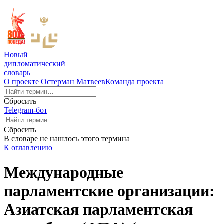
Новый
дипломатический
словарь
О проекте
Остерман
Матвеев
Команда проекта
Сбросить
Telegram-бот
Сбросить
В словаре не нашлось этого термина
К оглавлению
Международные
парламентские организации:
Азиатская парламентская