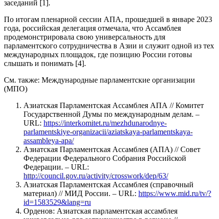
заседаний [1].
По итогам пленарной сессии АПА, прошедшей в январе 2023
года, российская делегация отмечала, что Ассамблея
продемонстрировала свою универсальность для
парламентского сотрудничества в Азии и служит одной из тех
международных площадок, где позицию России готовы
слышать и понимать [4].
См. также: Международные парламентские организации
(МПО)
Азиатская Парламентская Ассамблея АПА // Комитет
Государственной Думы по международным делам. –
URL:
https://interkomitet.ru/mezhdunarodnye-
parlamentskiye-organizacii/aziatskaya-parlamentskaya-
assambleya-apa/
Азиатская Парламентская Ассамблея (АПА) // Совет
Федерации Федерального Собрания Российской
Федерации. – URL:
http://council.gov.ru/activity/crosswork/dep/63/
Азиатская Парламентская Ассамблея (справочный
материал) // МИД России. – URL:
https://www.mid.ru/tv/?
id=1583529&lang=ru
Орденов: Азиатская парламентская ассамблея