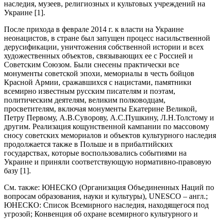
наследия, музеев, религиозных и культовых учреждений на
Украине [1].
После прихода в феврале 2014 г. к власти на Украине
неонацистов, в стране был запущен процесс насильственной
дерусификации, уничтожения собственной истории и всех
художественных объектов, связывающих ее с Россией и
Советским Союзом. Были снесены практически все
монументы советской эпохи, мемориалы в честь бойцов
Красной Армии, сражавшихся с нацистами, памятники
всемирно известным русским писателям и поэтам,
политическим деятелям, великим полководцам,
просветителям, включая монументы Екатерине Великой,
Петру Первому, А.В.Суворову, А.С.Пушкину, Л.Н.Толстому и
другим. Реализация кощунственной кампании по массовому
сносу советских мемориалов и объектов культурного наследия
продолжается также в Польше и в прибалтийских
государствах, которые воспользовались событиями на
Украине и приняли соответствующую нормативно-правовую
базу [1].
См. также: ЮНЕСКО (Организация Объединенных Наций по
вопросам образования, науки и культуры), UNESCO – англ.;
ЮНЕСКО: Список Всемирного наследия, находящегося под
угрозой; Конвенция об охране всемирного культурного и