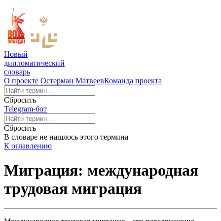
Новый
дипломатический
словарь
О проекте
Остерман
Матвеев
Команда проекта
Сбросить
Telegram-бот
Сбросить
В словаре не нашлось этого термина
К оглавлению
Миграция: международная
трудовая миграция