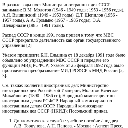
В разные годы пост Министра иностранных дел СССР
занимали: В.М. Молотов (1946 - 1949 годы; 1953 - 1956 годы),
А.Я. Вышинский (1949 - 1953 годы), Д.Т. Шепилов (1956 -
1957 годы), А.А. Громыко (1957 - 1985 годы), Э.А.
Шеварнадзе (1985 - 1991 годы).
Распад СССР в конце 1991 года привел к тому, что МВС
СССР прекратило деятельность как орган государственного
управления [2].
Указом президента Б.Н. Ельцина от 18 декабря 1991 года было
объявлено об упразднении МВС СССР и передаче его
функций МИД РСФСР; Указом от 25 февраля 1992 года было
произведено преобразование МИД РСФСР в МИД России [2,
3].
См. также: Коллегия иностранных дел; Министерство
иностранных дел Российской Империи; Молотов Вячеслав
Михайлович (1890 – 1986 гг.); Народный комиссариат по
иностранным делам РСФСР, Народный комиссариат по
иностранным делам СССР, Народный комиссариат
иностранных дел СССР (НКИД); Посольский приказ.
Дипломатическая служба : учебное пособие / под ред.
А.В. Торкунова, А.Н. Панова. - Москва : Аспект Пресс,