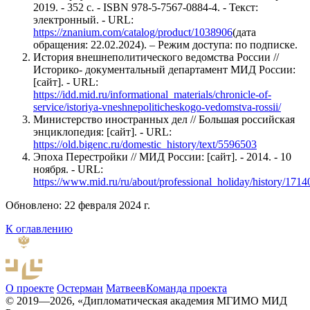
2019. - 352 с. - ISBN 978-5-7567-0884-4. - Текст:
электронный. - URL:
https://znanium.com/catalog/product/1038906
(дата
обращения: 22.02.2024). – Режим доступа: по подписке.
История внешнеполитического ведомства России //
Историко- документальный департамент МИД России:
[сайт]. - URL:
https://idd.mid.ru/informational_materials/chronicle-of-
service/istoriya-vneshnepoliticheskogo-vedomstva-rossii/
Министерство иностранных дел // Большая российская
энциклопедия: [сайт]. - URL:
https://old.bigenc.ru/domestic_history/text/5596503
Эпоха Перестройки // МИД России: [сайт]. - 2014. - 10
ноября. - URL:
https://www.mid.ru/ru/about/professional_holiday/history/1714
Обновлено: 22 февраля 2024 г.
К оглавлению
О проекте
Остерман
Матвеев
Команда проекта
© 2019—2026, «Дипломатическая академия МГИМО МИД