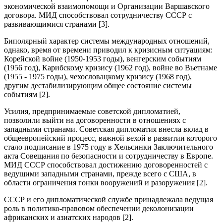
экономической взаимопомощи и Организации Варшавского
договора. МИД способствовал сотрудничеству СССР с
развивающимися странами [3].
Биполярный характер системы международных отношений,
однако, время от времени приводил к кризисным ситуациям:
Корейской войне (1950-1953 годы), венгерским событиям
(1956 год), Карибскому кризису (1962 год), войне во Вьетнаме
(1955 - 1975 годы), чехословацкому кризису (1968 год),
другим дестабилизирующим общее состояние системы
событиям [2].
Усилия, предпринимаемые советской дипломатией,
позволили выйти на договоренности в отношениях с
западными странами. Советская дипломатия внесла вклад в
общеевропейский процесс, важной вехой в развитии которого
стало подписание в 1975 году в Хельсинки Заключительного
акта Совещания по безопасности и сотрудничеству в Европе.
МИД СССР способствовал достижению договоренностей с
ведущими западными странами, прежде всего с США, в
области ограничения гонки вооружений и разоружения [2].
СССР и его дипломатической службе принадлежала ведущая
роль в политико-правовом обеспечении деколонизации
африканских и азиатских народов [2].