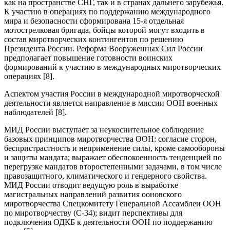
как на пространстве СНГ, так и в странах дальнего зарубежья.
К участию в операциях по поддержанию международного
мира и безопасности сформирована 15-я отдельная
мотострелковая бригада, бойцы которой могут входить в
состав миротворческих контингентов по решению
Президента России. Реформа Вооруженных Сил России
предполагает повышение готовности воинских
формирований к участию в международных миротворческих
операциях [8].
Аспектом участия России в международной миротворческой
деятельности является направление в миссии ООН военных
наблюдателей [8].
МИД России выступает за неукоснительное соблюдение
базовых принципов миротворчества ООН: согласие сторон,
беспристрастность и неприменение силы, кроме самообороны
и защиты мандата; выражает обеспокоенность тенденцией по
перегрузке мандатов второстепенными задачами, в том числе
правозащитного, климатического и гендерного свойства.
МИД России отводит ведущую роль в выработке
магистральных направлений развития ооновского
миротворчества Спецкомитету Генеральной Ассамблеи ООН
по миротворчеству (С-34); видит перспективы для
подключения ОДКБ к деятельности ООН по поддержанию