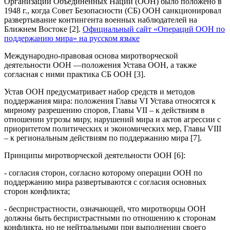
Организации Объединенных Наций (ООН) было положено в
1948 г., когда Совет Безопасности (СБ) ООН санкционировал
развертывание контингента военных наблюдателей на
Ближнем Востоке [2].
Официальный сайт «Операций ООН по
поддержанию мира» на русском языке
Международно-правовая основа миротворческой
деятельности ООН —положения Устава ООН, а также
согласная с ними практика СБ ООН [3].
Устав ООН предусматривает набор средств и методов
поддержания мира: положения Главы VI Устава относятся к
мирному разрешению споров, Главы VII – к действиям в
отношении угрозы миру, нарушений мира и актов агрессии с
приоритетом политических и экономических мер, Главы VIII
– к региональным действиям по поддержанию мира [7].
Принципы миротворческой деятельности ООН [6]:
- согласия сторон, согласно которому операции ООН по
поддержанию мира развертываются с согласия основных
сторон конфликта;
- беспристрастности, означающей, что миротворцы ООН
должны быть беспристрастными по отношению к сторонам
конфликта, но не нейтральными при выполнении своего