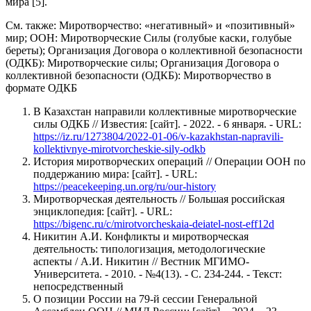
мира [5].
См. также: Миротворчество: «негативный» и «позитивный»
мир; ООН: Миротворческие Силы (голубые каски, голубые
береты); Организация Договора о коллективной безопасности
(ОДКБ): Миротворческие силы; Организация Договора о
коллективной безопасности (ОДКБ): Миротворчество в
формате ОДКБ
В Казахстан направили коллективные миротворческие
силы ОДКБ // Известия: [сайт]. - 2022. - 6 января. - URL:
https://iz.ru/1273804/2022-01-06/v-kazakhstan-napravili-
kollektivnye-mirotvorcheskie-sily-odkb
История миротворческих операций // Операции ООН по
поддержанию мира: [сайт]. - URL:
https://peacekeeping.un.org/ru/our-history
Миротворческая деятельность // Большая российская
энциклопедия: [сайт]. - URL:
https://bigenc.ru/c/mirotvorcheskaia-deiatel-nost-eff12d
Никитин А.И. Конфликты и миротворческая
деятельность: типологизация, методологические
аспекты / А.И. Никитин // Вестник МГИМО-
Университета. - 2010. - №4(13). - С. 234-244. - Текст:
непосредственный
О позиции России на 79-й сессии Генеральной