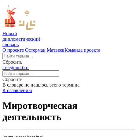
Новый
дипломатический
словарь
О проекте
Остерман
Матвеев
Команда проекта
Сбросить
Telegram-бот
Сбросить
В словаре не нашлось этого термина
К оглавлению
Миротворческая
деятельность