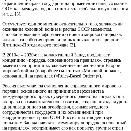
ограничение права государств на применение силы, создание
ООН как международного института глобального управления
и т. д. [3].
Отсутствует единое мнение относительно того, являлось ли
окончание холодной войны и распад СССР моментом,
способствовавшим оформлению нового мирового порядка,
или же эти события привели лишь к появлению вариации
Ялтинско-Потсдамского порядка [3].
В 2010-е – 2020-е гг. коллективный Запад продвигает
концепцию «порядка, основанного на правилах», стремясь
заменить ей принципы, заложенные по окончании Второй
мировой войны (подробнее см. статью «Мировой порядок,
основанный на правилах («Rules-Based Order»)»).
Россия выступает за становление справедливого мирового
порядка, основанного на принципах верховенства
международного права, суверенного равенства государств и
их права на самостоятельное развитие, сохранения культурно-
цивилизационного многообразия, взаимовыгодного
сотрудничества государств и их объединений при
координирующей роли ООН. Россия противодействует
попыткам Запада навязать всему миру «порядок, основанный
на правилах», воспринимает его как попытку группы стран