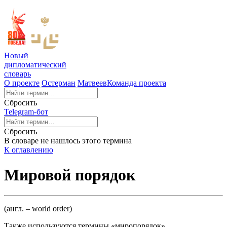
Новый
дипломатический
словарь
О проекте
Остерман
Матвеев
Команда проекта
Сбросить
Telegram-бот
Сбросить
В словаре не нашлось этого термина
К оглавлению
Мировой порядок
(англ. – world order)
Также используются термины «миропорядок»,