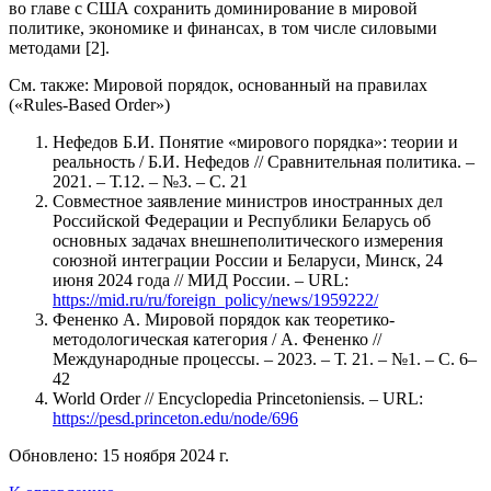
во главе с США сохранить доминирование в мировой
политике, экономике и финансах, в том числе силовыми
методами [2].
См. также: Мировой порядок, основанный на правилах
(«Rules-Based Order»)
Нефедов Б.И. Понятие «мирового порядка»: теории и
реальность / Б.И. Нефедов // Сравнительная политика. –
2021. – Т.12. – №3. – С. 21
Совместное заявление министров иностранных дел
Российской Федерации и Республики Беларусь об
основных задачах внешнеполитического измерения
союзной интеграции России и Беларуси, Минск, 24
июня 2024 года // МИД России. – URL:
https://mid.ru/ru/foreign_policy/news/1959222/
Фененко А. Мировой порядок как теоретико-
методологическая категория / А. Фененко //
Международные процессы. – 2023. – Т. 21. – №1. – С. 6–
42
World Order // Encyclopedia Princetoniensis. – URL:
https://pesd.princeton.edu/node/696
Обновлено: 15 ноября 2024 г.