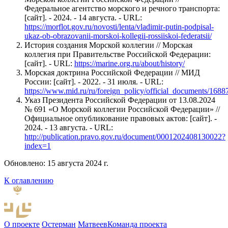
Федеральное агентство морского и речного транспорта:
[сайт]. - 2024. - 14 августа. - URL:
https://morflot.gov.ru/novosti/lenta/vladimir-putin-podpisal-
ukaz-ob-obrazovanii-morskoi-kollegii-rossiiskoi-federatsii/
История создания Морской коллегии // Морская
коллегия при Правительстве Российской Федерации:
[сайт]. - URL:
https://marine.org.ru/about/history/
Морская доктрина Российской Федерации // МИД
России: [сайт]. - 2022. - 31 июля. - URL:
https://www.mid.ru/ru/foreign_policy/official_documents/1688
Указ Президента Российской Федерации от 13.08.2024
№ 691 «О Морской коллегии Российской Федерации» //
Официальное опубликование правовых актов: [сайт]. -
2024. - 13 августа. - URL:
http://publication.pravo.gov.ru/document/0001202408130022?
index=1
Обновлено: 15 августа 2024 г.
К оглавлению
О проекте
Остерман
Матвеев
Команда проекта