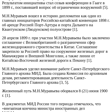
Результатом инициативы стал созыв конференции в Гааге в
1899 г., поставившей вопрос об ограничении вооружений [5].
М.Н.Муравьев вошел в историю дипломатии как один из
главных инициаторов Российско-китайской конвенции 1898 г.
об аренде Россией Порт-Артура и порта Дальнего на
Квантунском (Ляодунском) полуострове [1].
28 апреля 1899 г. при участии М.Н.Муравьева было заключено
соглашение с Великобританией о разграничении сфер
железнодорожного строительства в Китае. Соглашение
закрепило за Россией право на сооружение железных дорог в
Маньчжурии и Внешней Монголии, а также линии от
Китайско-Восточной железной дороги к Пекину [1].
М.Н.Муравьев уделял внимание работе Санкт-Петербургского
Главного архива МИД. Была создана Комиссия по архивным
делам, регламентировавшая деятельность Санкт-
Петербургского Главного архива [3, 5].
Жизненный путь М.Н.Муравьева оборвался 8 (21) июня 1900
г. [1].
В документах МИД России того периода отмечалось, что
«внезапная кончина министра иностранных дел