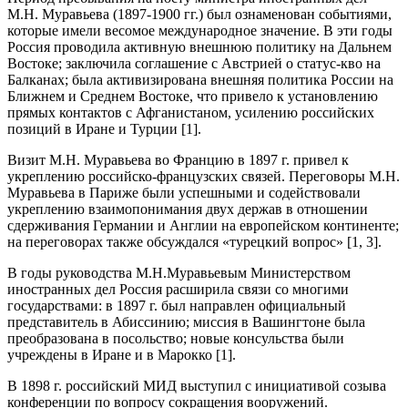
М.Н. Муравьева (1897-1900 гг.) был ознаменован событиями,
которые имели весомое международное значение. В эти годы
Россия проводила активную внешнюю политику на Дальнем
Востоке; заключила соглашение с Австрией о статус-кво на
Балканах; была активизирована внешняя политика России на
Ближнем и Среднем Востоке, что привело к установлению
прямых контактов с Афганистаном, усилению российских
позиций в Иране и Турции [1].
Визит М.Н. Муравьева во Францию в 1897 г. привел к
укреплению российско-французских связей. Переговоры М.Н.
Муравьева в Париже были успешными и содействовали
укреплению взаимопонимания двух держав в отношении
сдерживания Германии и Англии на европейском континенте;
на переговорах также обсуждался «турецкий вопрос» [1, 3].
В годы руководства М.Н.Муравьевым Министерством
иностранных дел Россия расширила связи со многими
государствами: в 1897 г. был направлен официальный
представитель в Абиссинию; миссия в Вашингтоне была
преобразована в посольство; новые консульства были
учреждены в Иране и в Марокко [1].
В 1898 г. российский МИД выступил с инициативой созыва
конференции по вопросу сокращения вооружений.