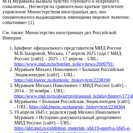
М.Н.Муравьева вызвала чувство глубокого и искреннего
сожаления... Несмотря на сравнительно краткое трехлетнее
управление Министерством иностранных дел, оно
ознаменовалось выдающимися, имеющими мировое значение,
событиями» [1].
См. также: Министерство иностранных дел Российской
Империи
Брифинг официального представителя МИД России
М.В.Захаровой, Москва, 17 апреля 2025 года // МИД
России: [сайт]. - 2025. - 17 апреля. - URL:
https://www.mid.ru/ru/foreign_policy/news/2009791/
Муравьев Михаил Николаевич // Большая Российская
Энциклопедия: [сайт]. - URL:
https://old.bigenc.ru/domestic_history/text/2238190
Муравьев Михаил Николаевич // МИД России: [сайт]. -
2014. - 10 ноября. - URL:
https://www.mid.ru/ru/about/professional_holiday/history/1713
Муравьевы // Большая Российская Энциклопедия: [сайт].
- URL:
https://old.bigenc.ru/domestic_history/text/2238364
19 апреля 1845 г. родился граф Михаил Николаевич
Муравьев // Историко-документальный департамент
МИД России: [сайт]. - URL:
https://idd.mid.ru/exhibition_materials_idd/19-aprelya-1845-g-