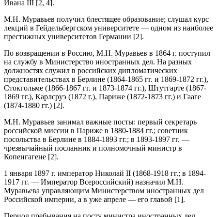
Ивана III [2, 4].
М.Н. Муравьев получил блестящее образование; слушал курс
лекций в Гейдельбергском университете — одном из наиболее
престижных университетов Германии [2].
По возвращении в Россию, М.Н. Муравьев в 1864 г. поступил
на службу в Министерство иностранных дел. На разных
должностях служил в российских дипломатических
представительствах в Берлине (1864-1865 гг. и 1869-1872 гг.),
Стокгольме (1866-1867 гг. и 1873-1874 гг.), Штутгарте (1867-
1869 гг.), Карлсруэ (1872 г.), Париже (1872-1873 гг.) и Гааге
(1874-1880 гг.) [2].
М.Н. Муравьев занимал важные посты: первый секретарь
российской миссии в Париже в 1880-1884 гг.; советник
посольства в Берлине в 1884-1893 гг.; в 1893-1897 гг. —
чрезвычайный посланник и полномочный министр в
Копенгагене [2].
1 января 1897 г. император Николай II (1868-1918 гг.; в 1894-
1917 гг. — Император Всероссийский) назначил М.Н.
Муравьева управляющим Министерством иностранных дел
Российской империи, а в уже апреле — его главой [1].
Период пребывания на посту министра иностранных дел