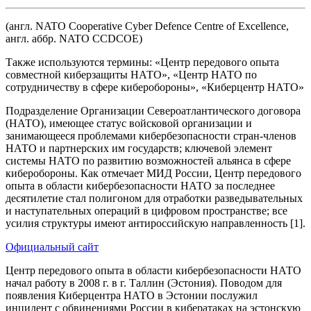
(англ. NATO Cooperative Cyber Defence Centre of Excellence,
англ. аббр. NATO CCDCOE)
Также используются термины: «Центр передового опыта
совместной киберзащиты НАТО», «Центр НАТО по
сотрудничеству в сфере киберобороны», «Киберцентр НАТО»
Подразделение Организации Североатлантического договора
(НАТО), имеющее статус войсковой организации и
занимающееся проблемами кибербезопасности стран-членов
НАТО и партнерских им государств; ключевой элемент
системы НАТО по развитию возможностей альянса в сфере
киберобороны. Как отмечает МИД России, Центр передового
опыта в области кибербезопасности НАТО за последнее
десятилетие стал полигоном для отработки разведывательных
и наступательных операций в цифровом пространстве; все
усилия структуры имеют антироссийскую направленность [1].
Официальный сайт
Центр передового опыта в области кибербезопасности НАТО
начал работу в 2008 г. в г. Таллин (Эстония). Поводом для
появления Киберцентра НАТО в Эстонии послужил
инцидент с обвинениями России в кибератаках на эстонскую