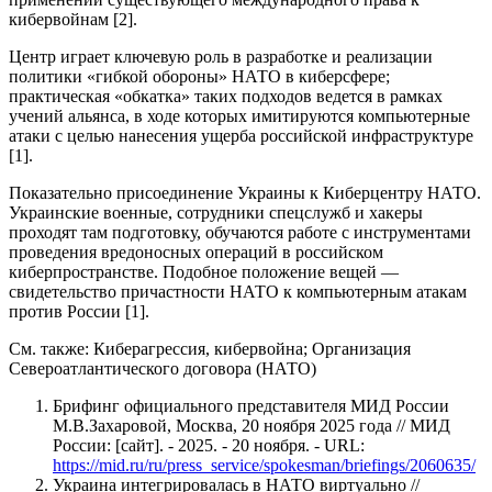
кибервойнам [2].
Центр играет ключевую роль в разработке и реализации
политики «гибкой обороны» НАТО в киберсфере;
практическая «обкатка» таких подходов ведется в рамках
учений альянса, в ходе которых имитируются компьютерные
атаки с целью нанесения ущерба российской инфраструктуре
[1].
Показательно присоединение Украины к Киберцентру НАТО.
Украинские военные, сотрудники спецслужб и хакеры
проходят там подготовку, обучаются работе с инструментами
проведения вредоносных операций в российском
киберпространстве. Подобное положение вещей —
свидетельство причастности НАТО к компьютерным атакам
против России [1].
См. также: Киберагрессия, кибервойна; Организация
Североатлантического договора (НАТО)
Брифинг официального представителя МИД России
М.В.Захаровой, Москва, 20 ноября 2025 года // МИД
России: [сайт]. - 2025. - 20 ноября. - URL:
https://mid.ru/ru/press_service/spokesman/briefings/2060635/
Украина интегрировалась в НАТО виртуально //