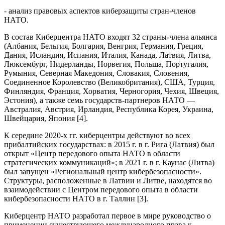
- анализ правовых аспектов киберзащиты стран-членов
НАТО.
В состав Киберцентра НАТО входят 32 страны-члена альянса
(Албания, Бельгия, Болгария, Венгрия, Германия, Греция,
Дания, Исландия, Испания, Италия, Канада, Латвия, Литва,
Люксембург, Нидерланды, Норвегия, Польша, Португалия,
Румыния, Северная Македония, Словакия, Словения,
Соединенное Королевство (Великобритания), США, Турция,
Финляндия, Франция, Хорватия, Черногория, Чехия, Швеция,
Эстония), а также семь государств-партнеров НАТО —
Австралия, Австрия, Ирландия, Республика Корея, Украина,
Швейцария, Япония [4].
К середине 2020-х гг. киберцентры действуют во всех
прибалтийских государствах: в 2015 г. в г. Рига (Латвия) был
открыт «Центр передового опыта НАТО в области
стратегических коммуникаций»; в 2021 г. в г. Каунас (Литва)
был запущен «Региональный центр кибербезопасности».
Структуры, расположенные в Латвии и Литве, находятся во
взаимодействии с Центром передового опыта в области
кибербезопасности НАТО в г. Таллин [3].
Киберцентр НАТО разработал первое в мире руководство о
применении существующего международного права к