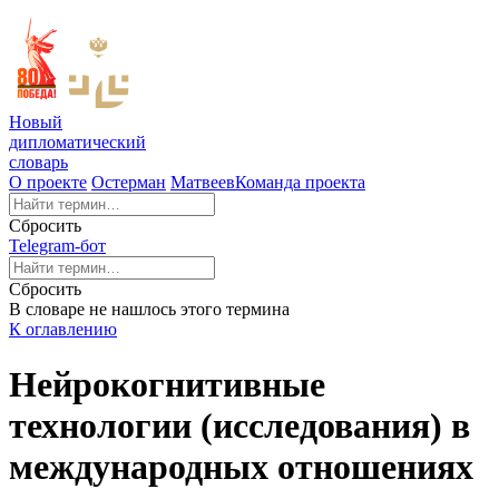
Новый
дипломатический
словарь
О проекте
Остерман
Матвеев
Команда проекта
Сбросить
Telegram-бот
Сбросить
В словаре не нашлось этого термина
К оглавлению
Нейрокогнитивные
технологии (исследования) в
международных отношениях