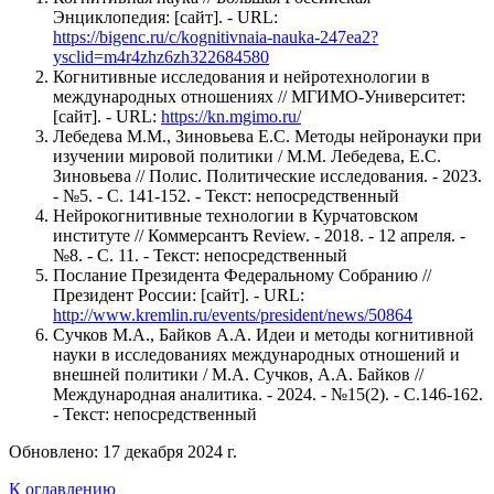
Энциклопедия: [сайт]. - URL:
https://bigenc.ru/c/kognitivnaia-nauka-247ea2?
ysclid=m4r4zhz6zh322684580
Когнитивные исследования и нейротехнологии в
международных отношениях // МГИМО-Университет:
[сайт]. - URL:
https://kn.mgimo.ru/
Лебедева М.М., Зиновьева Е.С. Методы нейронауки при
изучении мировой политики / М.М. Лебедева, Е.С.
Зиновьева // Полис. Политические исследования. - 2023.
- №5. - С. 141-152. - Текст: непосредственный
Нейрокогнитивные технологии в Курчатовском
институте // Коммерсантъ Review. - 2018. - 12 апреля. -
№8. - С. 11. - Текст: непосредственный
Послание Президента Федеральному Собранию //
Президент России: [сайт]. - URL:
http://www.kremlin.ru/events/president/news/50864
Сучков М.А., Байков А.А. Идеи и методы когнитивной
науки в исследованиях международных отношений и
внешней политики / М.А. Сучков, А.А. Байков //
Международная аналитика. - 2024. - №15(2). - С.146-162.
- Текст: непосредственный
Обновлено: 17 декабря 2024 г.
К оглавлению