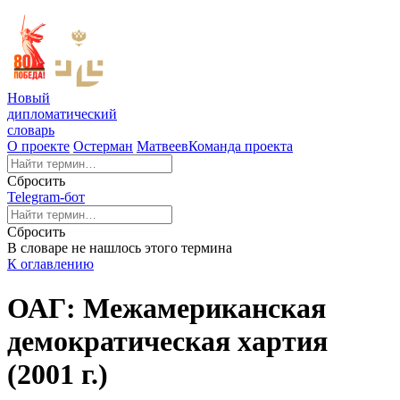
Новый
дипломатический
словарь
О проекте
Остерман
Матвеев
Команда проекта
Сбросить
Telegram-бот
Сбросить
В словаре не нашлось этого термина
К оглавлению
ОАГ: Межамериканская
демократическая хартия
(2001 г.)