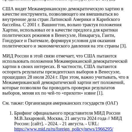
США видят Межамериканскую демократическую хартию в
качестве инструмента, позволяющего им вмешиваться во
внутренние дела стран Латинской Америки и Карибского
бассейна. С 2001 г. Вашингтон, вольно трактуя положения
Хартии, использовал ее в качестве предлога для критики
политических режимов в Венесуэле, Никарагуа, Гаити,
Гондурасе и Гватемале, формируя условия для оказания
политического и экономического давления на эти страны [3].
МИД России в этой связи отмечает, что США пытаются
использовать положения Межамериканской демократической
хартии в своих интересах. В частности, США пытаются
оспорить результаты президентских выборов в Венесуэле,
прошедших 28 июля 2024 г. При этом, важно учитывать, что в
Межамериканской демократической хартии нет положений,
которые позволяли бы проводить проверки результатов
выборов, меняя их по чей-то «прихоти» извне [1].
См. также: Организация американских государств (ОАГ)
Брифинг официального представителя МИД России
М.В.Захаровой, Москва, 21 августа 2024 года // МИД
России: [сайт]. - 2024. - 21 августа. - URL:
https://www.mid.ru/ru/foreign_policy/news/1966295/