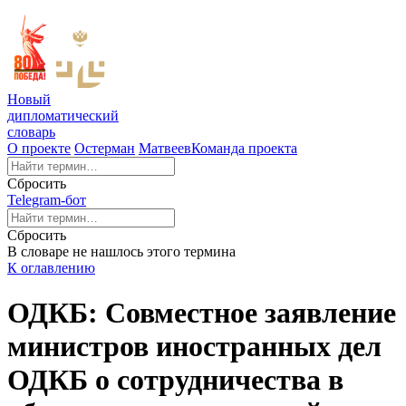
Новый
дипломатический
словарь
О проекте
Остерман
Матвеев
Команда проекта
Сбросить
Telegram-бот
Сбросить
В словаре не нашлось этого термина
К оглавлению
ОДКБ: Совместное заявление
министров иностранных дел
ОДКБ о сотрудничества в