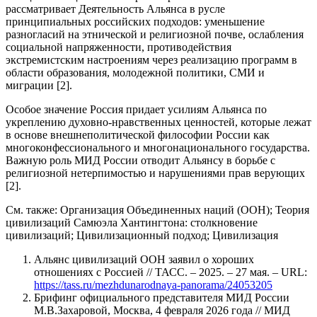
рассматривает Деятельность Альянса в русле
принципиальных российских подходов: уменьшение
разногласий на этнической и религиозной почве, ослабления
социальной напряженности, противодействия
экстремистским настроениям через реализацию программ в
области образования, молодежной политики, СМИ и
миграции [2].
Особое значение Россия придает усилиям Альянса по
укреплению духовно-нравственных ценностей, которые лежат
в основе внешнеполитической философии России как
многоконфессионального и многонационального государства.
Важную роль МИД России отводит Альянсу в борьбе с
религиозной нетерпимостью и нарушениями прав верующих
[2].
См. также: Организация Объединенных наций (ООН); Теория
цивилизаций Самюэла Хантингтона: столкновение
цивилизаций; Цивилизационный подход; Цивилизация
Альянс цивилизаций ООН заявил о хороших
отношениях с Россией // ТАСС. – 2025. – 27 мая. – URL:
https://tass.ru/mezhdunarodnaya-panorama/24053205
Брифинг официального представителя МИД России
М.В.Захаровой, Москва, 4 февраля 2026 года // МИД