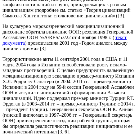
конфликтности наций и групп, принадлежащих к разным
цивилизациям (подробнее см. статью «Теория цивилизаций
Самюэла Хантингтона: столкновение цивилизаций») [3].
На культурно-мировоззренческий межцивилизационный
диссонанс обратила внимание ООН: резолюция Генеральной
Ассамблеи ООН №A/RES/53/22 от 4 ноября 1998 г. (
текст
документа
) провозгласила 2001 год «Годом диалога между
цивилизациями» [3].
Террористические акты 11 сентября 2001 года в США и 11
марта 2004 года в Испании способствовали росту исламо-
западных противоречий. С целью предупредить дальнейшую
межцивилизационную эскалацию премьер-министр Испании
Х.Л. Родригес Сапатеро (в 2004–2011 гг. – премьер-министр
Испании) в 2004 году на 59-й сессии Генеральной Ассамблеи
ООН выступил с инициативой о формировании Альянса
цивилизаций. Идею поддержал премьер-министр Турции Р.Т.
Эрдоган (в 2003–2014 гг. – премьер-министр Турции; с 2014 г.
– президент Турции). Генеральный секретарь ООН К. Аннан
(ганский дипломат, в 1997–2006 гг. – Генеральный секретарь
ООН) принял решение о создании рабочей группы, которая
бы определила реалистичность реализации инициативы и ее
политический потенциал [3, 6].