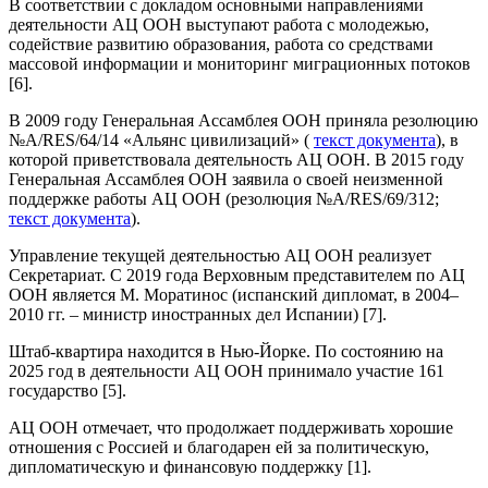
В соответствии с докладом основными направлениями
деятельности АЦ ООН выступают работа с молодежью,
содействие развитию образования, работа со средствами
массовой информации и мониторинг миграционных потоков
[6].
В 2009 году Генеральная Ассамблея ООН приняла резолюцию
№A/RES/64/14 «Альянс цивилизаций» (
текст документа
), в
которой приветствовала деятельность АЦ ООН. В 2015 году
Генеральная Ассамблея ООН заявила о своей неизменной
поддержке работы АЦ ООН (резолюция №A/RES/69/312;
текст документа
).
Управление текущей деятельностью АЦ ООН реализует
Секретариат. С 2019 года Верховным представителем по АЦ
ООН является М. Моратинос (испанский дипломат, в 2004–
2010 гг. – министр иностранных дел Испании) [7].
Штаб-квартира находится в Нью-Йорке. По состоянию на
2025 год в деятельности АЦ ООН принимало участие 161
государство [5].
АЦ ООН отмечает, что продолжает поддерживать хорошие
отношения с Россией и благодарен ей за политическую,
дипломатическую и финансовую поддержку [1].