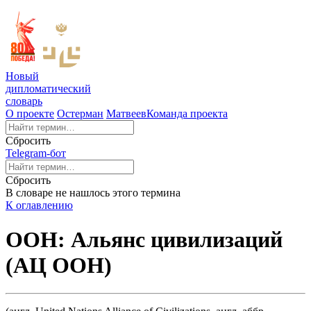
Новый
дипломатический
словарь
О проекте
Остерман
Матвеев
Команда проекта
Сбросить
Telegram-бот
Сбросить
В словаре не нашлось этого термина
К оглавлению
ООН: Альянс цивилизаций
(АЦ ООН)