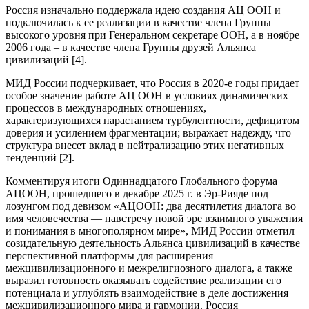
Россия изначально поддержала идею создания АЦ ООН и
подключилась к ее реализации в качестве члена Группы
высокого уровня при Генеральном секретаре ООН, а в ноябре
2006 года – в качестве члена Группы друзей Альянса
цивилизаций [4].
МИД России подчеркивает, что Россия в 2020-е годы придает
особое значение работе АЦ ООН в условиях динамических
процессов в международных отношениях,
характеризующихся нарастанием турбулентности, дефицитом
доверия и усилением фрагментации; выражает надежду, что
структура внесет вклад в нейтрализацию этих негативных
тенденций [2].
Комментируя итоги Одиннадцатого Глобального форума
АЦООН, прошедшего в декабре 2025 г. в Эр-Рияде под
лозунгом под девизом «АЦООН: два десятилетия диалога во
имя человечества — навстречу новой эре взаимного уважения
и понимания в многополярном мире», МИД России отметил
созидательную деятельность Альянса цивилизаций в качестве
перспективной платформы для расширения
межцивилизационного и межрелигиозного диалога, а также
выразил готовность оказывать содействие реализации его
потенциала и углублять взаимодействие в деле достижения
межцивилизационного мира и гармонии. Россия