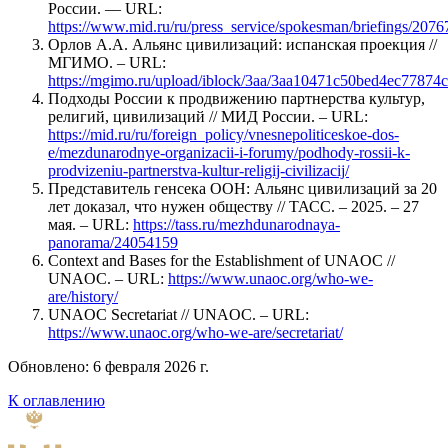
России. –– URL:
https://www.mid.ru/ru/press_service/spokesman/briefings/207
Орлов А.А. Альянс цивилизаций: испанская проекция //
МГИМО. – URL:
https://mgimo.ru/upload/iblock/3aa/3aa10471c50bed4ec77874
Подходы России к продвижению партнерства культур,
религий, цивилизаций // МИД России. – URL:
https://mid.ru/ru/foreign_policy/vnesnepoliticeskoe-dos-
e/mezdunarodnye-organizacii-i-forumy/podhody-rossii-k-
prodvizeniu-partnerstva-kultur-religij-civilizacij/
Представитель генсека ООН: Альянс цивилизаций за 20
лет доказал, что нужен обществу // ТАСС. – 2025. – 27
мая. – URL:
https://tass.ru/mezhdunarodnaya-
panorama/24054159
Context and Bases for the Establishment of UNAOC //
UNAOC. – URL:
https://www.unaoc.org/who-we-
are/history/
UNAOC Secretariat // UNAOC. – URL:
https://www.unaoc.org/who-we-are/secretariat/
Обновлено: 6 февраля 2026 г.
К оглавлению