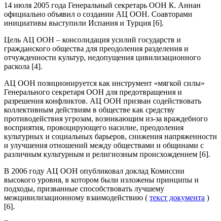
14 июля 2005 года Генеральный секретарь ООН К. Аннан
официально объявил о создании АЦ ООН. Соавторами
инициативы выступили Испания и Турция [6].
Цель АЦ ООН – консолидация усилий государств и
гражданского общества для преодоления разделения и
отчужденности культур, недопущения цивилизационного
раскола [4].
АЦ ООН позиционируется как инструмент «мягкой силы»
Генерального секретаря ООН для предотвращения и
разрешения конфликтов. АЦ ООН призван содействовать
коллективным действиям в обществе как средству
противодействия угрозам, возникающим из-за враждебного
восприятия, провоцирующего насилие, преодоления
культурных и социальных барьеров, снижения напряженности
и улучшения отношений между обществами и общинами с
различным культурным и религиозным происхождением [6].
В 2006 году АЦ ООН опубликовал доклад Комиссии
высокого уровня, в котором были изложены принципы и
подходы, призванные способствовать лучшему
межцивилизационному взаимодействию (
текст документа
)
[6].