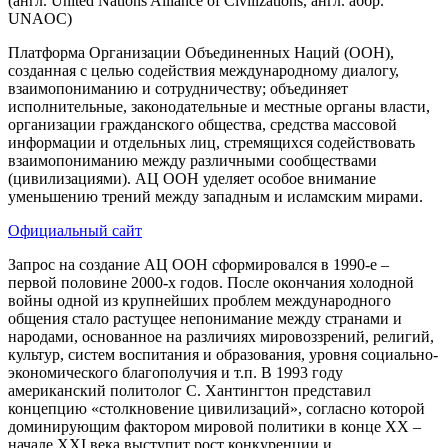
(англ. United Nations Alliance of Civilizations, англ. аббр.
UNAOC)
Платформа Организации Объединенных Наций (ООН),
созданная с целью содействия международному диалогу,
взаимопониманию и сотрудничеству; объединяет
исполнительные, законодательные и местные органы власти,
организации гражданского общества, средства массовой
информации и отдельных лиц, стремящихся содействовать
взаимопониманию между различными сообществами
(цивилизациями). АЦ ООН уделяет особое внимание
уменьшению трений между западным и исламским мирами.
Официальный сайт
Запрос на создание АЦ ООН сформировался в 1990-е –
первой половине 2000-х годов. После окончания холодной
войны одной из крупнейших проблем международного
общения стало растущее непонимание между странами и
народами, основанное на различиях мировоззрений, религий,
культур, систем воспитания и образования, уровня социально-
экономического благополучия и т.п. В 1993 году
американский политолог С. Хантингтон представил
концепцию «столкновение цивилизаций», согласно которой
доминирующим фактором мировой политики в конце XX –
начале XXI века выступит рост конкуренции и