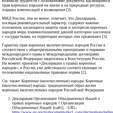
возникли трудности с положениями документа, касающимися
прав коренных народов на землю и на природные ресурсы,
порядка компенсаций и возмещения [3].
МИД России, тем не менее, отмечает, что Декларация,
носящая рекомендательный характер, содержит важные
положения, касающиеся защиты прав и интересов коренных
народов мира, взаимоотношений данной категории населения
с государствами, на территории которых они проживают [3].
Гарантии прав коренных малочисленных народов России в
соответствии с общепризнанными принципами и нормами
международного права и международными договорами
Российской Федерации закреплены в Конституции России.
На момент принятия «Декларации о правах коренных
народов», в России уже действовали соответствующие ее
положениям национальные правовые нормы [2].
См. также: Коренные (малочисленные) народы; Коренные
(малочисленные) народы: традиционный образ жизни
коренных малочисленных народов Российской Федерации
Декларация Организации Объединенных Наций о
правах коренных народов // Организация
Объединенных Наций: [сайт]. - URL:
https://www.un.org/ru/documents/decl_conv/declarations/indig