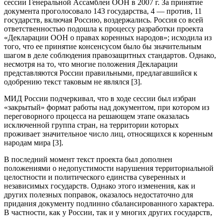
сессии Генеральной Ассамблеи ООН в 2007 г. За принятие
документа проголосовало 143 государства, 4 — против, 11
государств, включая Россию, воздержались. Россия со всей
ответственностью подошла к процессу разработки проекта
«Декларации ООН о правах коренных народов»; исходила из
того, что ее принятие консенсусом было бы значительным
шагом в деле соблюдения правозащитных стандартов. Однако,
несмотря на то, что многие положения Декларации
представляются России правильными, предлагавшийся к
одобрению текст таковым не являлся [3].
МИД России подчеркивал, что в ходе сессии был избран
«закрытый» формат работы над документом, при котором из
переговорного процесса на решающем этапе оказалась
исключенной группа стран, на территории которых
проживает значительное число лиц, относящихся к коренным
народам мира [3].
В последний момент текст проекта был дополнен
положениями о недопустимости нарушения территориальной
целостности и политического единства суверенных и
независимых государств. Однако этого изменения, как и
других полезных поправок, оказалось недостаточно для
придания документу подлинно сбалансированного характера.
В частности, как у России, так и у многих других государств,