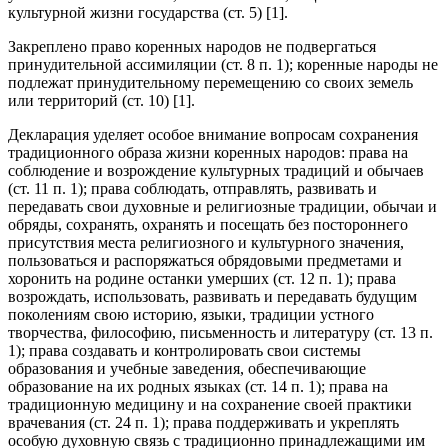
культурной жизни государства (ст. 5) [1].
Закреплено право коренных народов не подвергаться
принудительной ассимиляции (ст. 8 п. 1); коренные народы не
подлежат принудительному перемещению со своих земель
или территорий (ст. 10) [1].
Декларация уделяет особое внимание вопросам сохранения
традиционного образа жизни коренных народов: права на
соблюдение и возрождение культурных традиций и обычаев
(ст. 11 п. 1); права соблюдать, отправлять, развивать и
передавать свои духовные и религиозные традиции, обычаи и
обряды, сохранять, охранять и посещать без постороннего
присутствия места религиозного и культурного значения,
пользоваться и распоряжаться обрядовыми предметами и
хоронить на родине останки умерших (ст. 12 п. 1); права
возрождать, использовать, развивать и передавать будущим
поколениям свою историю, языки, традиции устного
творчества, философию, письменность и литературу (ст. 13 п.
1); права создавать и контролировать свои системы
образования и учебные заведения, обеспечивающие
образование на их родных языках (ст. 14 п. 1); права на
традиционную медицину и на сохранение своей практики
врачевания (ст. 24 п. 1); права поддерживать и укреплять
особую духовную связь с традиционно принадлежащими им