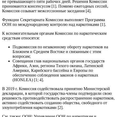
не превышающего пяти рабочих дней. Решения Комиссии
принимаются консенсусом [1]. Помимо ежегодных сессий,
Комиссия созывает межсессионные заседания [4].
Функции Секретариата Комиссии выполняет Программа
ООН по международному контролю над наркотиками [1].
К вспомогательным органам Комиссии по наркотическим
средствам относятся:
Подкомиссия по незаконному обороту наркотиков на
Ближнем и Среднем Востоке и связанным с этим
вопросам;
Совещания глав национальных органов государств
Африки, Азии, региона Тихого океана, Латинской
Америки, Карибского бассейна и Европы по
обеспечению соблюдения законов о наркотиках
(HONLEA) [1; 4].
В 2019 г. Комиссия содействовала принятию Министерской
декларации, в которой государства-члены подтвердили свою
решимость противодействовать распространению наркотиков,
активно содействовать созданию общества, свободного от
злоупотребления наркотиками [2].
См. также: ООН: Управление ООН по наркотикам и