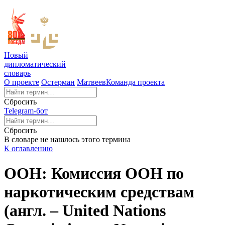
Новый
дипломатический
словарь
О проекте
Остерман
Матвеев
Команда проекта
Сбросить
Telegram-бот
Сбросить
В словаре не нашлось этого термина
К оглавлению
ООН: Комиссия ООН по
наркотическим средствам
(англ. – United Nations