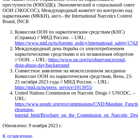
преступности (ЮНОДК); Экономический и социальный совет
ООН (ЭКОСОС); Международный комитет по контролю над
наркотиками (МККН), англ.- the International Narcotics Control
Board, INCB
Комиссия ООН по наркотическим средствам (КНС)
(Справка) // МИД России. – URL:
https://www.mid.ru/ru/foreign_policy/international_safety/174
Международный день борьбы со злоупотреблением
наркотическими средствами и их незаконным оборотом
// ООН. – URL:
https://www.un.org/ru/observances/end-
drug-abuse-day/background
Совместное заявление на межсессионном заседании
Комиссии ООН по наркотическим средствам, Вена, 23-
25 октября 2023 года // МИД России. – URL:
https://mid.ru/ru/press_service/1913955/
United Nations Commission on Narcotic Drugs // UNODC. –
URL:
https://www.unodc.org/res/commissions/CND/Mandate_Functio
elearning-
tutorial_html/Brochure_on_the_Commission_on_Narcotic_Dru
Обновлено: 9 ноября 2023 г.
К оглавлению