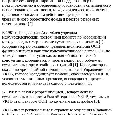
посредством скоординированной поддержки мер по
предупреждению и обеспечению готовности и оптимального
использования, в частности, межучрежденческого комитета,
призывов к совместным действиям, центрального
чрезвычайного оборотного фонда и реестра резервных
потенциалов» [2].
В 1991 г. Генеральная Ассамблея учредила
межучрежденческий постоянный комитет по координации
международных мер в случае гуманитарных кризисов [1].
Координатор по оказанию чрезвычайной помощи ООН
функционирует в качестве консультативного центра ООН по
этим усилиям, выступая как основной политический
консультант, координатор и пропагандист по проблемам
гуманитарных чрезвычайных ситуаций [1]. Координатор по
оказанию чрезвычайной помощи возглавляет Управление по
УКГВ, которое координирует помощь, оказываемую ООН в
условиях гуманитарных кризисов, выходящих за пределы
возможностей или мандата одного учреждения [1].
В 1998 г. в связи с реорганизацией, Департамент по
гуманитарным вопросам был объединен с УКГВ, тем самым
УКГВ стал центром ООН по крупным катастрофам [3].
УКГВ имеет региональные и страновые отделения в Западной
и Центральной Африке, на Ближнем Востоке и в Северной