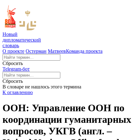
Новый
дипломатический
словарь
О проекте
Остерман
Матвеев
Команда проекта
Сбросить
Telegram-бот
Сбросить
В словаре не нашлось этого термина
К оглавлению
ООН: Управление ООН по
координации гуманитарных
вопросов, УКГВ (англ. –