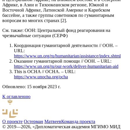
Африке, в Азии и Тихоокеанском регионе, Южной и
Восточной Африке, Латинской Америке и Карибском
бассейне, а также группы советников по гуманитарным
вопросам во многих странах [2].
См. также: ООН: Центральный фонд реагирования на
чрезвычайные ситуации (СЕРФ)
Координация гуманитарной деятельности // ООН. –
URL:
https://www.un.org/ru/humanitarian/assistance/index.shtml
Оказание гуманитарной помощи // ООН. – URL:
https://www.un.org/ru/our-work/deliver-humanitarian-aid
This is OCHA // OCHA. – URL:
https://www.unocha.org/ocha
Обновлено: 15 ноября 2023 г.
К оглавлению
О проекте
Остерман
Матвеев
Команда проекта
© 2019—2026, «Дипломатическая академия МГИМО МИД